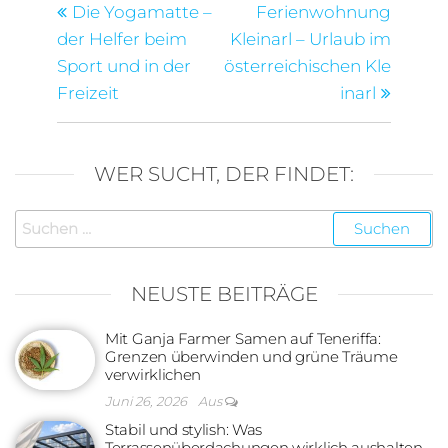
Beitrag
Beitra
Die Yogamatte –
Ferienwohnung
der Helfer beim
Kleinarl – Urlaub im
Sport und in der
österreichischen Kle
Freizeit
inarl
WER SUCHT, DER FINDET:
Suchen
nach:
NEUSTE BEITRÄGE
Mit Ganja Farmer Samen auf Teneriffa:
Grenzen überwinden und grüne Träume
verwirklichen
Juni 26, 2026
Aus
Stabil und stylish: Was
Terrassenüberdachungen wirklich aushalten