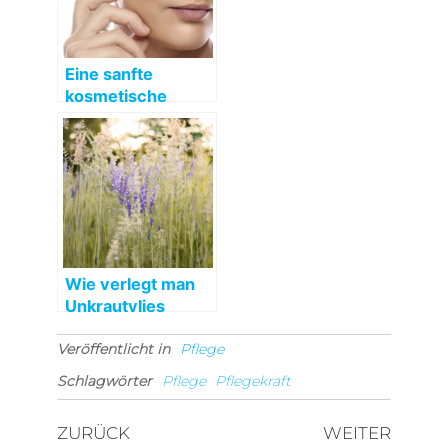
Eine sanfte
kosmetische
Behandlung der
Haut
Wie verlegt man
Unkrautvlies
Veröffentlicht in
Pflege
Schlagwörter
Pflege
Pflegekraft
Beitragsnavigation
Vorheriger
Nächst
ZURÜCK
WEITER