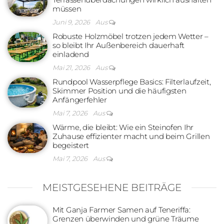
müssen
Juni 9, 2026
Aus
Robuste Holzmöbel trotzen jedem Wetter –
so bleibt Ihr Außenbereich dauerhaft
einladend
Mai 21, 2026
Aus
Rundpool Wasserpflege Basics: Filterlaufzeit,
Skimmer Position und die häufigsten
Anfängerfehler
Mai 7, 2026
Aus
Wärme, die bleibt: Wie ein Steinofen Ihr
Zuhause effizienter macht und beim Grillen
begeistert
Mai 7, 2026
Aus
MEISTGESEHENE BEITRÄGE
Mit Ganja Farmer Samen auf Teneriffa:
Grenzen überwinden und grüne Träume