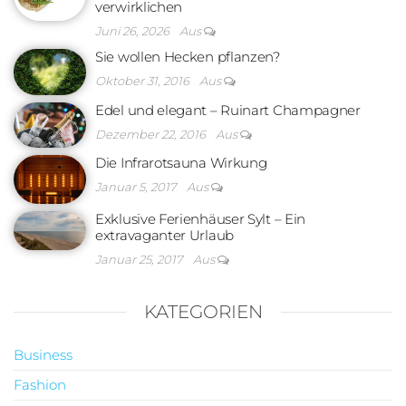
verwirklichen
Juni 26, 2026
Aus
Sie wollen Hecken pflanzen?
Oktober 31, 2016
Aus
Edel und elegant – Ruinart Champagner
Dezember 22, 2016
Aus
Die Infrarotsauna Wirkung
Januar 5, 2017
Aus
Exklusive Ferienhäuser Sylt – Ein
extravaganter Urlaub
Januar 25, 2017
Aus
KATEGORIEN
Business
Fashion