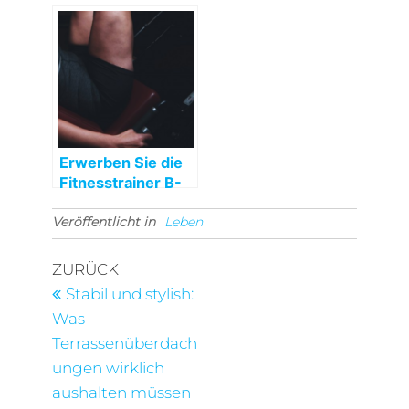
Möglichkeiten
Erwerben Sie die
Fitnesstrainer B-
Lizenz
Veröffentlicht in
Leben
Beitragsnavigation
Vorheriger
ZURÜCK
Beitrag
Stabil und stylish:
Was
Terrassenüberdach
ungen wirklich
aushalten müssen