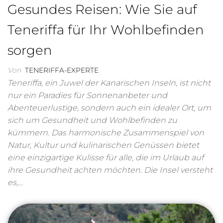
Gesundes Reisen: Wie Sie auf
Teneriffa für Ihr Wohlbefinden
sorgen
Von
TENERIFFA-EXPERTE
Teneriffa, ein Juwel der Kanarischen Inseln, ist nicht
nur ein Paradies für Sonnenanbeter und
Abenteuerlustige, sondern auch ein idealer Ort, um
sich um Gesundheit und Wohlbefinden zu
kümmern. Das harmonische Zusammenspiel von
Natur, Kultur und kulinarischen Genüssen bietet
eine einzigartige Kulisse für alle, die im Urlaub auf
ihre Gesundheit achten möchten. Die Insel versteht
es,…