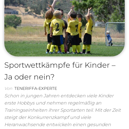
Sportwettkämpfe für Kinder –
Ja oder nein?
Von
TENERIFFA-EXPERTE
Schon in jungen Jahren entdecken viele Kinder
erste Hobbys und nehmen regelmäßig an
Trainingseinheiten ihrer Sportarten teil. Mit der Zeit
steigt der Konkurrenzkampf und viele
Heranwachsende entwickeln einen gesunden