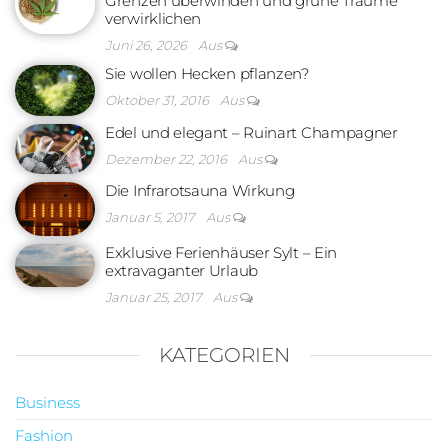
Grenzen überwinden und grüne Träume
verwirklichen
Juni 26, 2026
Aus
Sie wollen Hecken pflanzen?
Oktober 31, 2016
Aus
Edel und elegant – Ruinart Champagner
Dezember 22, 2016
Aus
Die Infrarotsauna Wirkung
Januar 5, 2017
Aus
Exklusive Ferienhäuser Sylt – Ein
extravaganter Urlaub
Januar 25, 2017
Aus
KATEGORIEN
Business
Fashion