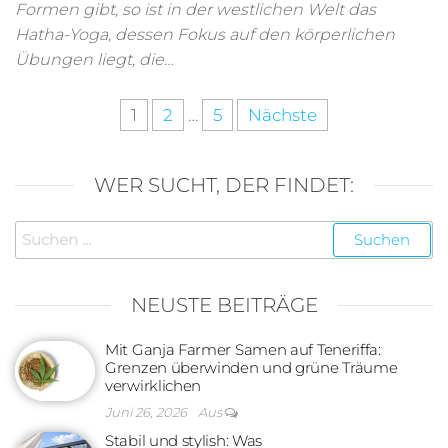
Formen gibt, so ist in der westlichen Welt das
Hatha-Yoga, dessen Fokus auf den körperlichen
Übungen liegt, die…
Seitennummerierung
1
2
…
5
Nächste
der
Beiträge
WER SUCHT, DER FINDET:
Suchen
nach:
NEUSTE BEITRÄGE
Mit Ganja Farmer Samen auf Teneriffa:
Grenzen überwinden und grüne Träume
verwirklichen
Juni 26, 2026
Aus
Stabil und stylish: Was