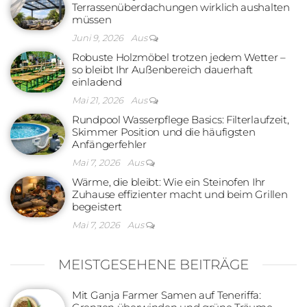
Terrassenüberdachungen wirklich aushalten
müssen
Juni 9, 2026
Aus
Robuste Holzmöbel trotzen jedem Wetter –
so bleibt Ihr Außenbereich dauerhaft
einladend
Mai 21, 2026
Aus
Rundpool Wasserpflege Basics: Filterlaufzeit,
Skimmer Position und die häufigsten
Anfängerfehler
Mai 7, 2026
Aus
Wärme, die bleibt: Wie ein Steinofen Ihr
Zuhause effizienter macht und beim Grillen
begeistert
Mai 7, 2026
Aus
MEISTGESEHENE BEITRÄGE
Mit Ganja Farmer Samen auf Teneriffa: