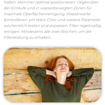
halten. Skimmer optimal positionieren: Gegenüber
der Einläufe und in wasserbewegten Zonen für
maximale Oberflächenreinigung. Wasserwerte
kontrollieren: pH-Wert, Chlor und weitere Parameter
wöchentlich testen und anpassen. Filter regelmäßig
reinigen: Mindestens alle zwei Wochen, um die
Filterleistung zu erhalten…