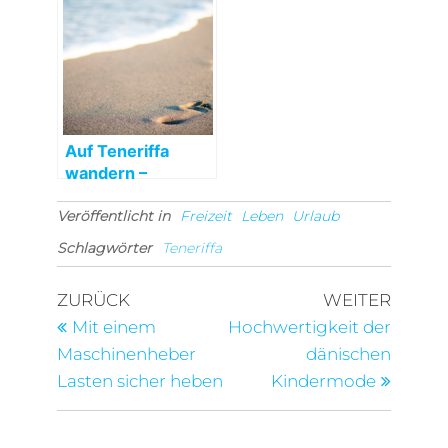
Sommermonate!
Auf Teneriffa
wandern –
Wirklich eine tolle
Veröffentlicht in
Alternative
Freizeit
Leben
Urlaub
Schlagwörter
Teneriffa
Beitragsnavigation
Vorheriger
Nächst
ZURÜCK
WEITER
Beitrag
Beitra
Mit einem
Hochwertigkeit der
Maschinenheber
dänischen
Lasten sicher heben
Kindermode