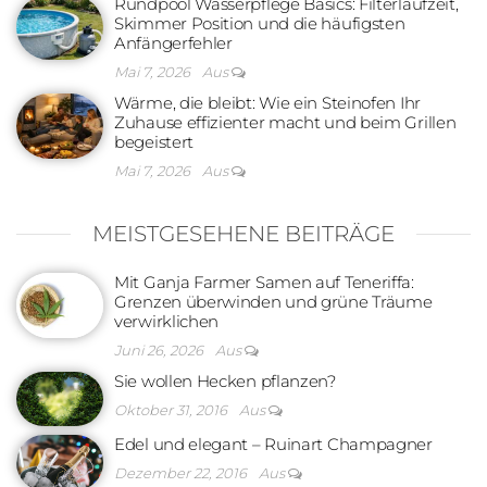
Rundpool Wasserpflege Basics: Filterlaufzeit,
Skimmer Position und die häufigsten
Anfängerfehler
Mai 7, 2026
Aus
Wärme, die bleibt: Wie ein Steinofen Ihr
Zuhause effizienter macht und beim Grillen
begeistert
Mai 7, 2026
Aus
MEISTGESEHENE BEITRÄGE
Mit Ganja Farmer Samen auf Teneriffa:
Grenzen überwinden und grüne Träume
verwirklichen
Juni 26, 2026
Aus
Sie wollen Hecken pflanzen?
Oktober 31, 2016
Aus
Edel und elegant – Ruinart Champagner
Dezember 22, 2016
Aus