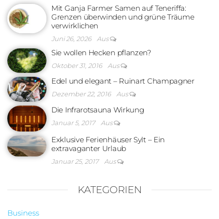
Mit Ganja Farmer Samen auf Teneriffa:
Grenzen überwinden und grüne Träume
verwirklichen
Juni 26, 2026
Aus
Sie wollen Hecken pflanzen?
Oktober 31, 2016
Aus
Edel und elegant – Ruinart Champagner
Dezember 22, 2016
Aus
Die Infrarotsauna Wirkung
Januar 5, 2017
Aus
Exklusive Ferienhäuser Sylt – Ein
extravaganter Urlaub
Januar 25, 2017
Aus
KATEGORIEN
Business