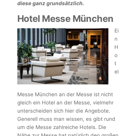
diese ganz grundsätzlich.
Hotel Messe München
Ei
n
H
o
t
el
Messe München an der Messe ist nicht
gleich ein Hotel an der Messe, vielmehr
unterscheiden sich hier die Angebote.
Generell muss man wissen, es gibt rund
um die Messe zahlreiche Hotels. Die
Nähe zur Messe hat natürlich den großen