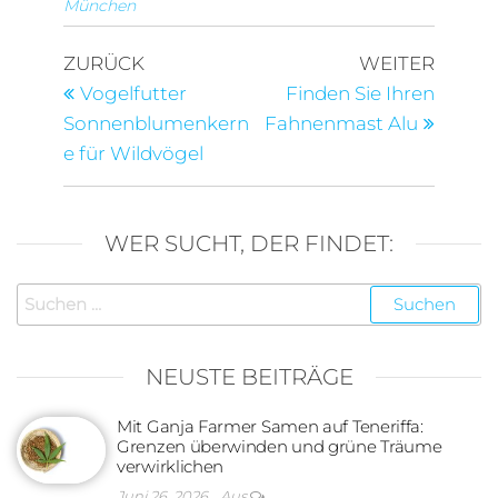
München
Beitragsnavigation
Vorheriger
Nächst
ZURÜCK
WEITER
Beitrag
Beitra
Vogelfutter
Finden Sie Ihren
Sonnenblumenkern
Fahnenmast Alu
e für Wildvögel
WER SUCHT, DER FINDET:
Suchen
nach:
NEUSTE BEITRÄGE
Mit Ganja Farmer Samen auf Teneriffa:
Grenzen überwinden und grüne Träume
verwirklichen
Juni 26, 2026
Aus