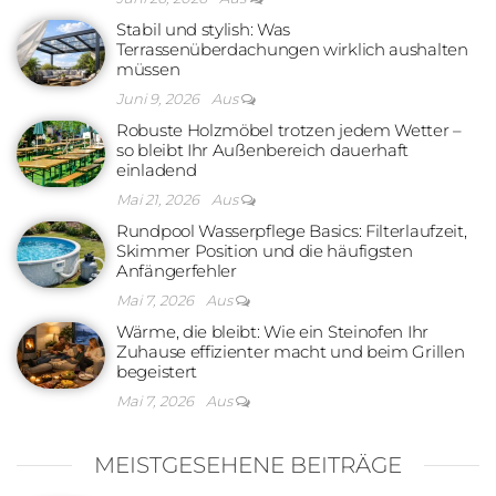
Stabil und stylish: Was
Terrassenüberdachungen wirklich aushalten
müssen
Juni 9, 2026
Aus
Robuste Holzmöbel trotzen jedem Wetter –
so bleibt Ihr Außenbereich dauerhaft
einladend
Mai 21, 2026
Aus
Rundpool Wasserpflege Basics: Filterlaufzeit,
Skimmer Position und die häufigsten
Anfängerfehler
Mai 7, 2026
Aus
Wärme, die bleibt: Wie ein Steinofen Ihr
Zuhause effizienter macht und beim Grillen
begeistert
Mai 7, 2026
Aus
MEISTGESEHENE BEITRÄGE