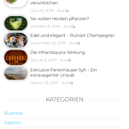
verwirklichen
Juni 26, 2026
Aus
Sie wollen Hecken pflanzen?
Oktober 31, 2016
Aus
Edel und elegant – Ruinart Champagner
Dezember 22, 2016
Aus
Die Infrarotsauna Wirkung
Januar 5, 2017
Aus
Exklusive Ferienhäuser Sylt – Ein
extravaganter Urlaub
Januar 25, 2017
Aus
KATEGORIEN
Business
Fashion