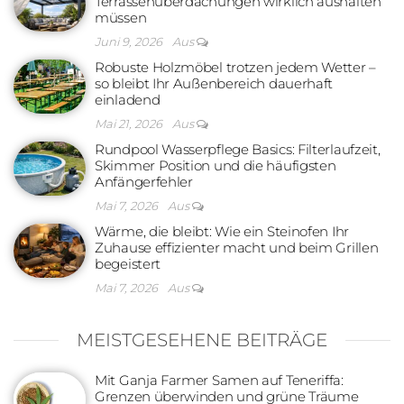
Terrassenüberdachungen wirklich aushalten
müssen
Juni 9, 2026
Aus
Robuste Holzmöbel trotzen jedem Wetter –
so bleibt Ihr Außenbereich dauerhaft
einladend
Mai 21, 2026
Aus
Rundpool Wasserpflege Basics: Filterlaufzeit,
Skimmer Position und die häufigsten
Anfängerfehler
Mai 7, 2026
Aus
Wärme, die bleibt: Wie ein Steinofen Ihr
Zuhause effizienter macht und beim Grillen
begeistert
Mai 7, 2026
Aus
MEISTGESEHENE BEITRÄGE
Mit Ganja Farmer Samen auf Teneriffa:
Grenzen überwinden und grüne Träume