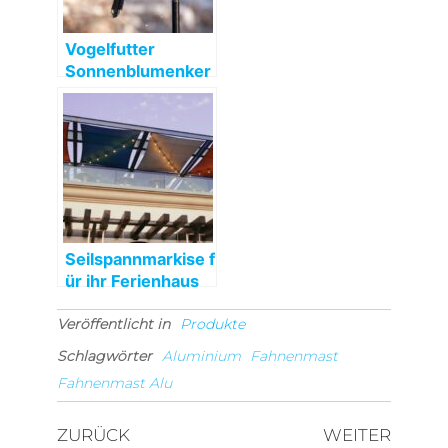
Vogelfutter
Sonnenblumenker
ne für Wildvögel
Seilspannmarkise f
ür ihr Ferienhaus
finden
Veröffentlicht in
Produkte
Schlagwörter
Aluminium
Fahnenmast
Fahnenmast Alu
Beitragsnavigation
Vorheriger
Nächst
ZURÜCK
WEITER