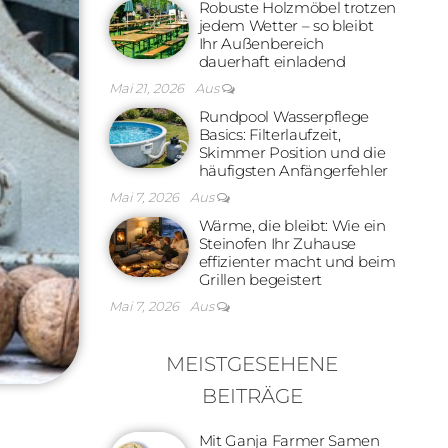
Robuste Holzmöbel trotzen
jedem Wetter – so bleibt
Ihr Außenbereich
dauerhaft einladend
Mai 21, 2026
Aus
Rundpool Wasserpflege
Basics: Filterlaufzeit,
Skimmer Position und die
häufigsten Anfängerfehler
Mai 7, 2026
Aus
Wärme, die bleibt: Wie ein
Steinofen Ihr Zuhause
effizienter macht und beim
Grillen begeistert
Mai 7, 2026
Aus
MEISTGESEHENE
BEITRÄGE
Mit Ganja Farmer Samen