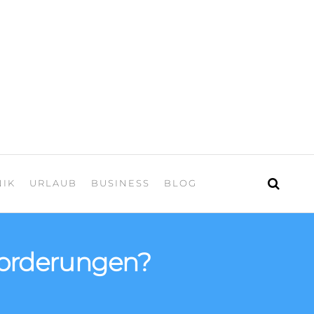
 Urlaub
NIK
URLAUB
BUSINESS
BLOG
nforderungen?