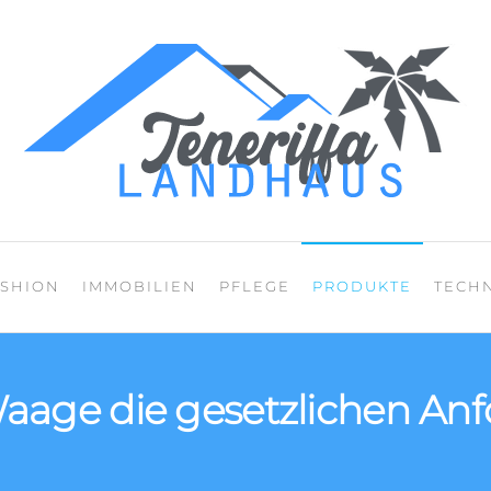
Mein Blog über den
ASHION
IMMOBILIEN
PFLEGE
PRODUKTE
TECH
 Waage die gesetzlichen A