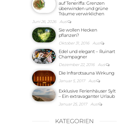
auf Teneriffa: Grenzen
überwinden und grüne
Träume verwirklichen
Juni 26, 2026
Aus
Sie wollen Hecken
pflanzen?
Oktober 31, 2016
Aus
Edel und elegant – Ruinart
Champagner
Dezember 22, 2016
Aus
Die Infrarotsauna Wirkung
Januar 5, 2017
Aus
Exklusive Ferienhäuser Sylt
– Ein extravaganter Urlaub
Januar 25, 2017
Aus
KATEGORIEN