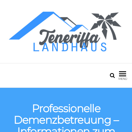
Zum
Inhalt
springen
Teneriffa Landhaus
Mein Blog über
den Urlaub
MENÜ
Professionelle
Demenzbetreuung –
Informationen zum