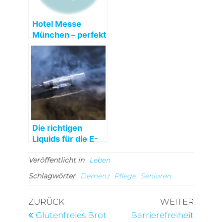
Hotel Messe
München – perfekt
für Kongresse und
Ausstellungen
Die richtigen
Liquids für die E-
Zigaretten wählen
Veröffentlicht in
Leben
Schlagwörter
Demenz
Pflege
Senioren
Beitragsnavigation
Vorheriger
Nächst
ZURÜCK
WEITER
Beitrag
Beitra
Glutenfreies Brot
Barrierefreiheit