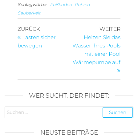
Schlagwörter
Fußboden
Putzen
Sauberkeit
Beitragsnavigation
Vorheriger
Nächst
ZURÜCK
WEITER
Beitrag
Beitra
Lasten sicher
Heizen Sie das
bewegen
Wasser Ihres Pools
mit einer Pool
Wärmepumpe auf
WER SUCHT, DER FINDET:
Suchen
nach:
NEUSTE BEITRÄGE