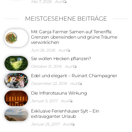
Mai 7, 2026
Aus
MEISTGESEHENE BEITRÄGE
Mit Ganja Farmer Samen auf Teneriffa:
Grenzen überwinden und grüne Träume
verwirklichen
Juni 26, 2026
Aus
Sie wollen Hecken pflanzen?
Oktober 31, 2016
Aus
Edel und elegant – Ruinart Champagner
Dezember 22, 2016
Aus
Die Infrarotsauna Wirkung
Januar 5, 2017
Aus
Exklusive Ferienhäuser Sylt – Ein
extravaganter Urlaub
Januar 25, 2017
Aus