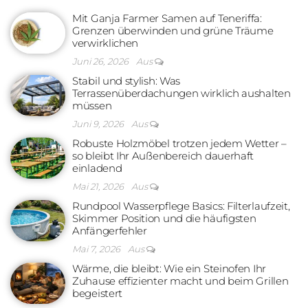
Mit Ganja Farmer Samen auf Teneriffa:
Grenzen überwinden und grüne Träume
verwirklichen
Juni 26, 2026
Aus
Stabil und stylish: Was
Terrassenüberdachungen wirklich aushalten
müssen
Juni 9, 2026
Aus
Robuste Holzmöbel trotzen jedem Wetter –
so bleibt Ihr Außenbereich dauerhaft
einladend
Mai 21, 2026
Aus
Rundpool Wasserpflege Basics: Filterlaufzeit,
Skimmer Position und die häufigsten
Anfängerfehler
Mai 7, 2026
Aus
Wärme, die bleibt: Wie ein Steinofen Ihr
Zuhause effizienter macht und beim Grillen
begeistert