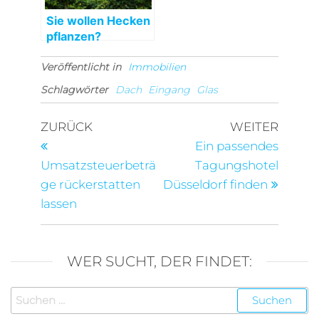
Sie wollen Hecken
pflanzen?
Veröffentlicht in
Immobilien
Schlagwörter
Dach
Eingang
Glas
Beitragsnavigation
Vorheriger
Nächst
ZURÜCK
WEITER
Beitrag
Beitra
Ein passendes
Umsatzsteuerbeträ
Tagungshotel
ge rückerstatten
Düsseldorf finden
lassen
WER SUCHT, DER FINDET:
Suchen
nach: