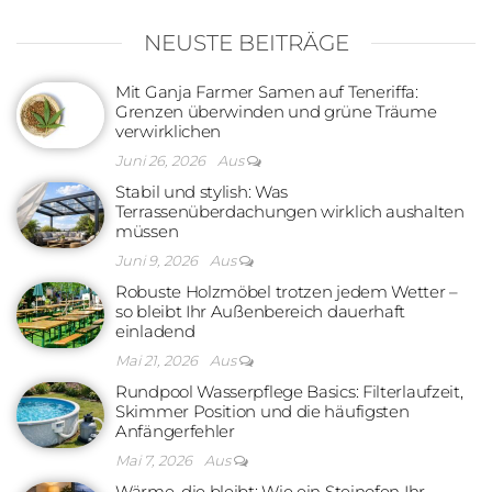
NEUSTE BEITRÄGE
Mit Ganja Farmer Samen auf Teneriffa:
Grenzen überwinden und grüne Träume
verwirklichen
Juni 26, 2026
Aus
Stabil und stylish: Was
Terrassenüberdachungen wirklich aushalten
müssen
Juni 9, 2026
Aus
Robuste Holzmöbel trotzen jedem Wetter –
so bleibt Ihr Außenbereich dauerhaft
einladend
Mai 21, 2026
Aus
Rundpool Wasserpflege Basics: Filterlaufzeit,
Skimmer Position und die häufigsten
Anfängerfehler
Mai 7, 2026
Aus
Wärme, die bleibt: Wie ein Steinofen Ihr