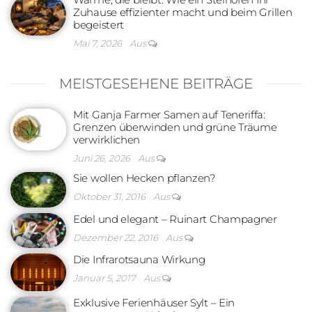
Zuhause effizienter macht und beim Grillen
begeistert
Mai 7, 2026
Aus
MEISTGESEHENE BEITRÄGE
Mit Ganja Farmer Samen auf Teneriffa:
Grenzen überwinden und grüne Träume
verwirklichen
Juni 26, 2026
Aus
Sie wollen Hecken pflanzen?
Oktober 31, 2016
Aus
Edel und elegant – Ruinart Champagner
Dezember 22, 2016
Aus
Die Infrarotsauna Wirkung
Januar 5, 2017
Aus
Exklusive Ferienhäuser Sylt – Ein