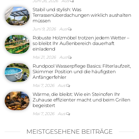
Juni 26, 2026
Aus
Stabil und stylish: Was
Terrassenüberdachungen wirklich aushalten
müssen
Juni 9, 2026
Aus
Robuste Holzmöbel trotzen jedem Wetter –
so bleibt Ihr Außenbereich dauerhaft
einladend
Mai 21, 2026
Aus
Rundpool Wasserpflege Basics: Filterlaufzeit,
Skimmer Position und die häufigsten
Anfängerfehler
Mai 7, 2026
Aus
Wärme, die bleibt: Wie ein Steinofen Ihr
Zuhause effizienter macht und beim Grillen
begeistert
Mai 7, 2026
Aus
MEISTGESEHENE BEITRÄGE