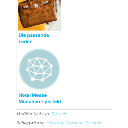
Die passende
Leder
Umhängetasche
Damen
Hotel Messe
München – perfekt
für Kongresse und
Veröffentlicht in
Ausstellungen
Freizeit
Schlagwörter
Heizung
Outdoor
Produkt