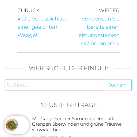
Beitragsnavigation
Vorheriger
Nächst
ZURÜCK
WEITER
Beitrag
Beitra
Die Verlässlichkeit
Verwenden Sie
einer geeichten
bereits einen
Waage!
leistungsstarken
LKW Reiniger?
WER SUCHT, DER FINDET:
Suchen
nach:
NEUSTE BEITRÄGE
Mit Ganja Farmer Samen auf Teneriffa:
Grenzen überwinden und grüne Träume
verwirklichen