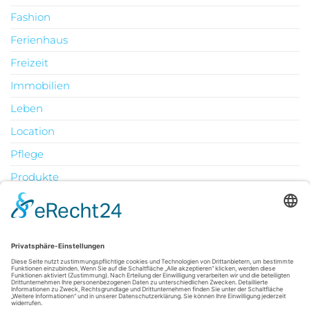
Fashion
Ferienhaus
Freizeit
Immobilien
Leben
Location
Pflege
Produkte
Technik
Uncategorized
Urlaub
August 2026
M
D
M
D
F
S
S