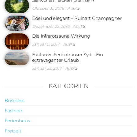
Sie wollen Hecken pflanzen?
Oktober 31, 2016
Aus
Edel und elegant – Ruinart Champagner
Dezember 22, 2016
Aus
Die Infrarotsauna Wirkung
Januar 5, 2017
Aus
Exklusive Ferienhäuser Sylt – Ein
extravaganter Urlaub
Januar 25, 2017
Aus
KATEGORIEN
Business
Fashion
Ferienhaus
Freizeit