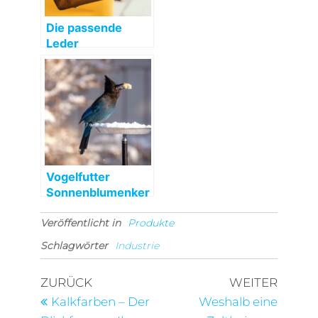
Die passende
Leder
Umhängetasche
Damen
Vogelfutter
Sonnenblumenker
ne für Wildvögel
Veröffentlicht in
Produkte
Schlagwörter
Industrie
Beitragsnavigation
Vorheriger
Nächst
ZURÜCK
WEITER
Beitrag
Beitra
Kalkfarben – Der
Weshalb eine