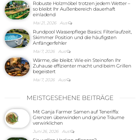
Robuste Holzmöbel trotzen jedem Wetter –
so bleibt Ihr Außenbereich dauerhaft
einladend
Mai 21, 2026
Aus
Rundpool Wasserpflege Basics: Filterlaufzeit,
Skimmer Position und die häufigsten
Anfängerfehler
Mai 7, 2026
Aus
Wärme, die bleibt: Wie ein Steinofen Ihr
Zuhause effizienter macht und beim Grillen
begeistert
Mai 7, 2026
Aus
MEISTGESEHENE BEITRÄGE
Mit Ganja Farmer Samen auf Teneriffa:
Grenzen überwinden und grüne Träume
verwirklichen
Juni 26, 2026
Aus