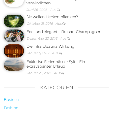
verwirklichen
Juni 26, 2026
Aus
Sie wollen Hecken pflanzen?
Oktober 31, 2016
Aus
Edel und elegant – Ruinart Champagner
Dezember 22, 2016
Aus
Die Infrarotsauna Wirkung
Januar 5, 2017
Aus
Exklusive Ferienhäuser Sylt – Ein
extravaganter Urlaub
Januar 25, 2017
Aus
KATEGORIEN
Business
Fashion