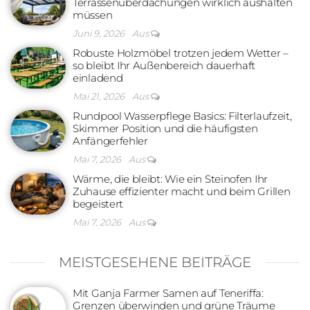
Terrassenüberdachungen wirklich aushalten
müssen
Juni 9, 2026
Aus
Robuste Holzmöbel trotzen jedem Wetter –
so bleibt Ihr Außenbereich dauerhaft
einladend
Mai 21, 2026
Aus
Rundpool Wasserpflege Basics: Filterlaufzeit,
Skimmer Position und die häufigsten
Anfängerfehler
Mai 7, 2026
Aus
Wärme, die bleibt: Wie ein Steinofen Ihr
Zuhause effizienter macht und beim Grillen
begeistert
Mai 7, 2026
Aus
MEISTGESEHENE BEITRÄGE
Mit Ganja Farmer Samen auf Teneriffa:
Grenzen überwinden und grüne Träume