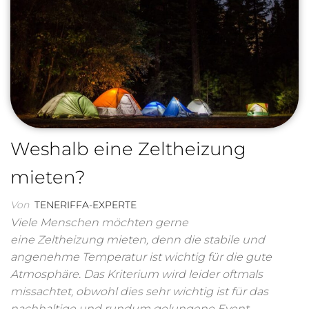
Weshalb eine Zeltheizung
mieten?
Von
TENERIFFA-EXPERTE
Viele Menschen möchten gerne
eine Zeltheizung mieten, denn die stabile und
angenehme Temperatur ist wichtig für die gute
Atmosphäre. Das Kriterium wird leider oftmals
missachtet, obwohl dies sehr wichtig ist für das
nachhaltige und rundum gelungene Event.