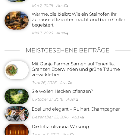
Mai 7, 2026
Aus
Wärme, die bleibt: Wie ein Steinofen Ihr
Zuhause effizienter macht und beim Grillen
begeistert
Mai 7, 2026
Aus
MEISTGESEHENE BEITRÄGE
Mit Ganja Farmer Samen auf Teneriffa:
Grenzen überwinden und grüne Träume
verwirklichen
Juni 26, 2026
Aus
Sie wollen Hecken pflanzen?
Oktober 31, 2016
Aus
Edel und elegant – Ruinart Champagner
Dezember 22, 2016
Aus
Die Infrarotsauna Wirkung
Januar 5, 2017
Aus