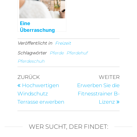
Eine
Überraschung
zum Geburtstag
Veröffentlicht in
Freizeit
Schlagwörter
Pferde
Pferdehuf
Pferdeschuh
Beitragsnavigation
Vorheriger
Nächst
ZURÜCK
WEITER
Beitrag
Beitra
Hochwertigen
Erwerben Sie die
Windschutz
Fitnesstrainer B-
Terrasse erwerben
Lizenz
WER SUCHT, DER FINDET: