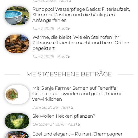
Mai 21, 2026
Aus
Rundpool Wasserpflege Basics: Filterlaufzeit,
Skimmer Position und die häufigsten
Anfängerfehler
Mai 7, 2026
Aus
Wärme, die bleibt: Wie ein Steinofen Ihr
Zuhause effizienter macht und beim Grillen
begeistert
Mai 7, 2026
Aus
MEISTGESEHENE BEITRÄGE
Mit Ganja Farmer Samen auf Teneriffa:
Grenzen überwinden und grüne Träume
verwirklichen
Juni 26, 2026
Aus
Sie wollen Hecken pflanzen?
Oktober 31, 2016
Aus
Edel und elegant – Ruinart Champagner