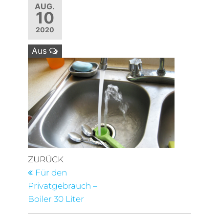
AUG.
10
2020
Aus
Beitragsnavigation
Vorheriger
ZURÜCK
Beitrag
Für den
Privatgebrauch –
Boiler 30 Liter