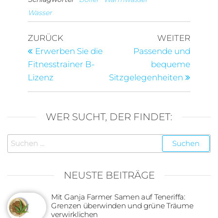
Wasser
Beitragsnavigation
Vorheriger
Nächst
ZURÜCK
WEITER
Beitrag
Beitra
Erwerben Sie die
Passende und
Fitnesstrainer B-
bequeme
Lizenz
Sitzgelegenheiten
WER SUCHT, DER FINDET:
Suchen
nach:
NEUSTE BEITRÄGE
Mit Ganja Farmer Samen auf Teneriffa:
Grenzen überwinden und grüne Träume
verwirklichen