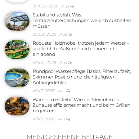
Juni 26, 2026
Aus
Stabil und stylish: Was
Terrassenüberdachungen wirklich aushalten
müssen
Juni 9, 2026
Aus
Robuste Holzmöbel trotzen jedem Wetter –
so bleibt Ihr Außenbereich dauerhaft
einladend
Mai 21, 2026
Aus
Rundpool Wasserpflege Basics: Filterlaufzeit,
Skimmer Position und die häufigsten
Anfängerfehler
Mai 7, 2026
Aus
Wärme, die bleibt: Wie ein Steinofen Ihr
Zuhause effizienter macht und beim Grillen
begeistert
Mai 7, 2026
Aus
MEISTGESEHENE BEITRÄGE