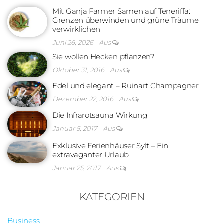
Mit Ganja Farmer Samen auf Teneriffa:
Grenzen überwinden und grüne Träume
verwirklichen
Juni 26, 2026
Aus
Sie wollen Hecken pflanzen?
Oktober 31, 2016
Aus
Edel und elegant – Ruinart Champagner
Dezember 22, 2016
Aus
Die Infrarotsauna Wirkung
Januar 5, 2017
Aus
Exklusive Ferienhäuser Sylt – Ein
extravaganter Urlaub
Januar 25, 2017
Aus
KATEGORIEN
Business