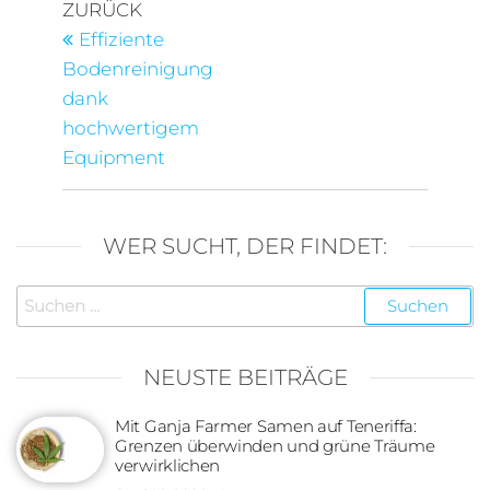
Beitragsnavigation
Vorheriger
ZURÜCK
Beitrag
Effiziente
Bodenreinigung
dank
hochwertigem
Equipment
WER SUCHT, DER FINDET:
Suchen
nach:
NEUSTE BEITRÄGE
Mit Ganja Farmer Samen auf Teneriffa:
Grenzen überwinden und grüne Träume
verwirklichen