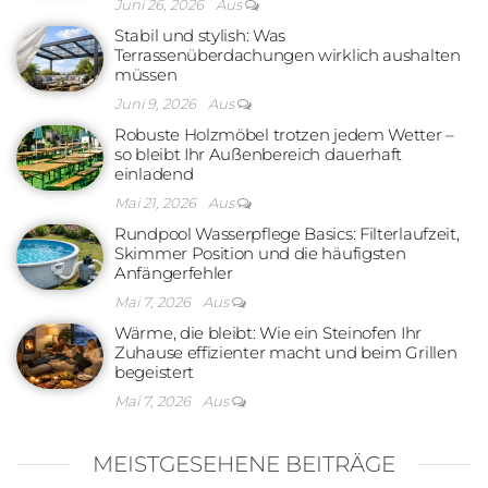
Juni 26, 2026
Aus
Stabil und stylish: Was
Terrassenüberdachungen wirklich aushalten
müssen
Juni 9, 2026
Aus
Robuste Holzmöbel trotzen jedem Wetter –
so bleibt Ihr Außenbereich dauerhaft
einladend
Mai 21, 2026
Aus
Rundpool Wasserpflege Basics: Filterlaufzeit,
Skimmer Position und die häufigsten
Anfängerfehler
Mai 7, 2026
Aus
Wärme, die bleibt: Wie ein Steinofen Ihr
Zuhause effizienter macht und beim Grillen
begeistert
Mai 7, 2026
Aus
MEISTGESEHENE BEITRÄGE