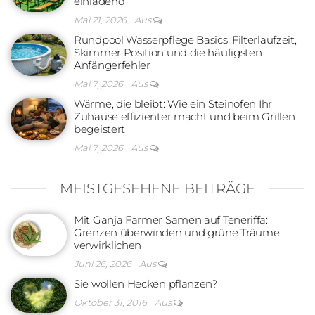
einladend
Mai 21, 2026
Aus
Rundpool Wasserpflege Basics: Filterlaufzeit,
Skimmer Position und die häufigsten
Anfängerfehler
Mai 7, 2026
Aus
Wärme, die bleibt: Wie ein Steinofen Ihr
Zuhause effizienter macht und beim Grillen
begeistert
Mai 7, 2026
Aus
MEISTGESEHENE BEITRÄGE
Mit Ganja Farmer Samen auf Teneriffa:
Grenzen überwinden und grüne Träume
verwirklichen
Juni 26, 2026
Aus
Sie wollen Hecken pflanzen?
Oktober 31, 2016
Aus