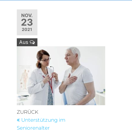
NOV.
23
2021
Aus
Beitragsnavigation
Vorheriger
ZURÜCK
Beitrag
Unterstützung im
Seniorenalter