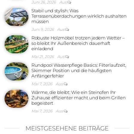
Juni 26, 2026
Aus
Stabil und stylish: Was
Terrassenüberdachungen wirklich aushalten
müssen
Juni 9, 2026
Aus
Robuste Holzmöbel trotzen jedem Wetter –
so bleibt Ihr Außenbereich dauerhaft
einladend
Mai 21, 2026
Aus
Rundpool Wasserpflege Basics: Filterlaufzeit,
Skimmer Position und die häufigsten
Anfängerfehler
Mai 7, 2026
Aus
Wärme, die bleibt: Wie ein Steinofen Ihr
Zuhause effizienter macht und beim Grillen
begeistert
Mai 7, 2026
Aus
MEISTGESEHENE BEITRÄGE