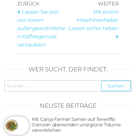
Beitragsnavigation
Vorheriger
Nächst
ZURÜCK
WEITER
Beitrag
Beitra
Lassen Sie sich
Mit einem
von einem
Maschinenheber
außergewöhnliche
Lasten sicher heben
n Kaffeegenuss
verzaubern
WER SUCHT, DER FINDET:
Suchen
nach:
NEUSTE BEITRÄGE
Mit Ganja Farmer Samen auf Teneriffa:
Grenzen überwinden und grüne Träume
verwirklichen