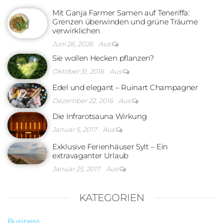
Mit Ganja Farmer Samen auf Teneriffa:
Grenzen überwinden und grüne Träume
verwirklichen
Juni 26, 2026
Aus
Sie wollen Hecken pflanzen?
Oktober 31, 2016
Aus
Edel und elegant – Ruinart Champagner
Dezember 22, 2016
Aus
Die Infrarotsauna Wirkung
Januar 5, 2017
Aus
Exklusive Ferienhäuser Sylt – Ein
extravaganter Urlaub
Januar 25, 2017
Aus
KATEGORIEN
Business