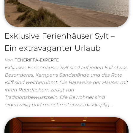
Exklusive Ferienhäuser Sylt –
Ein extravaganter Urlaub
Von
TENERIFFA-EXPERTE
Exklusive Ferienhäuser Sylt sind auf jeden Fall etwas
Besonderes. Kampens Sandstrände und das Rote
Kliff sind weltberühmt. Die Bauweise der Häuser mit
ihren Reetdächern zeugt von
Traditionsbewusstsein. Die Bewohner sind
eigenwillig und manchmal etwas dickköpfig.…