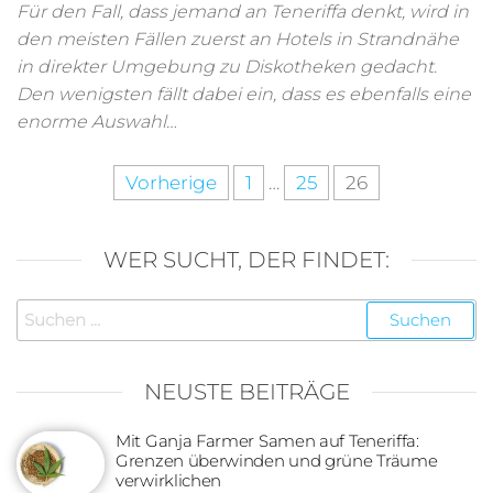
Für den Fall, dass jemand an Teneriffa denkt, wird in
den meisten Fällen zuerst an Hotels in Strandnähe
in direkter Umgebung zu Diskotheken gedacht.
Den wenigsten fällt dabei ein, dass es ebenfalls eine
enorme Auswahl…
Seitennummerierung
Vorherige
1
…
25
26
der
Beiträge
WER SUCHT, DER FINDET:
Suchen
nach:
NEUSTE BEITRÄGE
Mit Ganja Farmer Samen auf Teneriffa:
Grenzen überwinden und grüne Träume
verwirklichen