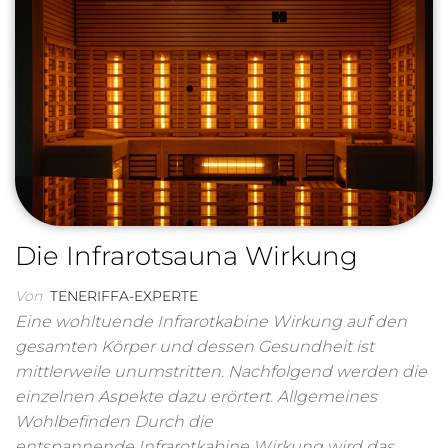
Die Infrarotsauna Wirkung
Von
TENERIFFA-EXPERTE
Eine wohltuende Infrarotkabine Wirkung auf den
gesamten Körper und dessen Gesundheit ist
mittlerweile unumstritten. Nachfolgend werden die
einzelnen Aspekte dazu erörtert. Allgemeines
Wohlbefinden Durch die
entspannende Infrarotkabine Wirkung wird das