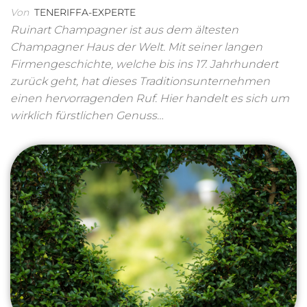
Von
TENERIFFA-EXPERTE
Ruinart Champagner ist aus dem ältesten
Champagner Haus der Welt. Mit seiner langen
Firmengeschichte, welche bis ins 17. Jahrhundert
zurück geht, hat dieses Traditionsunternehmen
einen hervorragenden Ruf. Hier handelt es sich um
wirklich fürstlichen Genuss…