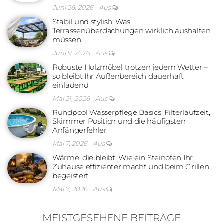
Juni 26, 2026
Aus
Stabil und stylish: Was
Terrassenüberdachungen wirklich aushalten
müssen
Juni 9, 2026
Aus
Robuste Holzmöbel trotzen jedem Wetter –
so bleibt Ihr Außenbereich dauerhaft
einladend
Mai 21, 2026
Aus
Rundpool Wasserpflege Basics: Filterlaufzeit,
Skimmer Position und die häufigsten
Anfängerfehler
Mai 7, 2026
Aus
Wärme, die bleibt: Wie ein Steinofen Ihr
Zuhause effizienter macht und beim Grillen
begeistert
Mai 7, 2026
Aus
MEISTGESEHENE BEITRÄGE