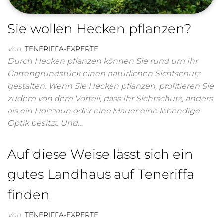
Sie wollen Hecken pflanzen?
Von
TENERIFFA-EXPERTE
Durch Hecken pflanzen können Sie rund um Ihr
Gartengrundstück einen natürlichen Sichtschutz
gestalten. Wenn Sie Hecken pflanzen, profitieren Sie
zudem von dem Vorteil, dass Ihr Sichtschutz, anders
als ein Holzzaun oder eine Mauer eine lebendige
Optik besitzt. Und…
Auf diese Weise lässt sich ein
gutes Landhaus auf Teneriffa
finden
Von
TENERIFFA-EXPERTE