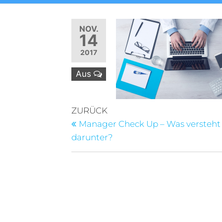
NOV.
14
2017
Aus
Beitragsnavigation
Vorheriger
ZURÜCK
Beitrag
Manager Check Up – Was versteh
darunter?