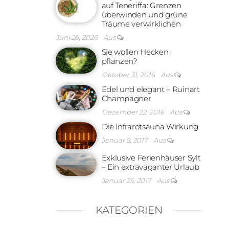
auf Teneriffa: Grenzen
überwinden und grüne
Träume verwirklichen
Juni 26, 2026
Aus
Sie wollen Hecken
pflanzen?
Oktober 31, 2016
Aus
Edel und elegant – Ruinart
Champagner
Dezember 22, 2016
Aus
Die Infrarotsauna Wirkung
Januar 5, 2017
Aus
Exklusive Ferienhäuser Sylt
– Ein extravaganter Urlaub
Januar 25, 2017
Aus
KATEGORIEN