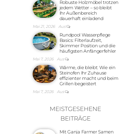
Robuste Holzmöbel trotzen
jedem Wetter – so bleibt
Ihr Außenbereich
dauerhaft einladend
Mai 21, 2026
Aus
Rundpool Wasserpflege
Basics: Filterlaufzeit,
Skimmer Position und die
häufigsten Anfängerfehler
Mai 7, 2026
Aus
Wärme, die bleibt: Wie ein
Steinofen Ihr Zuhause
effizienter macht und beim
Grillen begeistert
Mai 7, 2026
Aus
MEISTGESEHENE
BEITRÄGE
Mit Ganja Farmer Samen