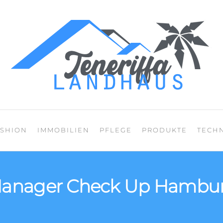
Mein Blog über den
ASHION
IMMOBILIEN
PFLEGE
PRODUKTE
TECH
anager Check Up Hambu