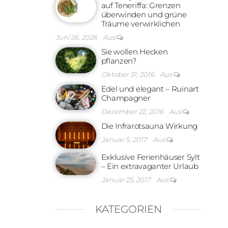
auf Teneriffa: Grenzen
überwinden und grüne
Träume verwirklichen
Juni 26, 2026
Aus
Sie wollen Hecken
pflanzen?
Oktober 31, 2016
Aus
Edel und elegant – Ruinart
Champagner
Dezember 22, 2016
Aus
Die Infrarotsauna Wirkung
Januar 5, 2017
Aus
Exklusive Ferienhäuser Sylt
– Ein extravaganter Urlaub
Januar 25, 2017
Aus
KATEGORIEN