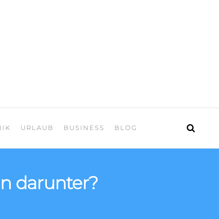
 Urlaub
NIK
URLAUB
BUSINESS
BLOG
n darunter?