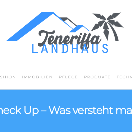
Mein Blog über den
ASHION
IMMOBILIEN
PFLEGE
PRODUKTE
TECH
eck Up – Was versteht ma