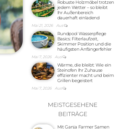
Robuste Holzmöbel trotzen
jedem Wetter – so bleibt
Ihr Außenbereich
dauerhaft einladend
Mai 21, 2026
Aus
Rundpool Wasserpflege
Basics: Filterlaufzeit,
Skimmer Position und die
häufigsten Anfängerfehler
Mai 7, 2026
Aus
Wärme, die bleibt: Wie ein
Steinofen Ihr Zuhause
effizienter macht und beim
Grillen begeistert
Mai 7, 2026
Aus
MEISTGESEHENE
BEITRÄGE
Mit Ganja Farmer Samen