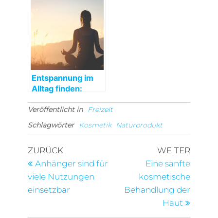
Entspannung im
Alltag finden:
Probieren Sie
Veröffentlicht in
Yoga aus
Freizeit
Schlagwörter
Kosmetik
Naturprodukt
Beitragsnavigation
Vorheriger
Nächst
ZURÜCK
WEITER
Beitrag
Beitra
Anhänger sind für
Eine sanfte
viele Nutzungen
kosmetische
einsetzbar
Behandlung der
Haut