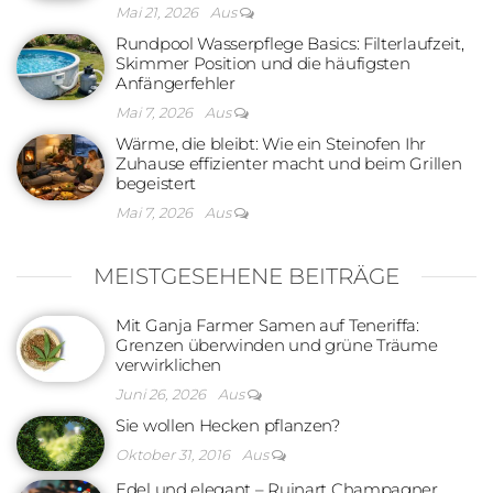
Mai 21, 2026
Aus
Rundpool Wasserpflege Basics: Filterlaufzeit,
Skimmer Position und die häufigsten
Anfängerfehler
Mai 7, 2026
Aus
Wärme, die bleibt: Wie ein Steinofen Ihr
Zuhause effizienter macht und beim Grillen
begeistert
Mai 7, 2026
Aus
MEISTGESEHENE BEITRÄGE
Mit Ganja Farmer Samen auf Teneriffa:
Grenzen überwinden und grüne Träume
verwirklichen
Juni 26, 2026
Aus
Sie wollen Hecken pflanzen?
Oktober 31, 2016
Aus
Edel und elegant – Ruinart Champagner