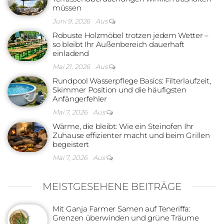
müssen
Juni 9, 2026
Aus
Robuste Holzmöbel trotzen jedem Wetter –
so bleibt Ihr Außenbereich dauerhaft
einladend
Mai 21, 2026
Aus
Rundpool Wasserpflege Basics: Filterlaufzeit,
Skimmer Position und die häufigsten
Anfängerfehler
Mai 7, 2026
Aus
Wärme, die bleibt: Wie ein Steinofen Ihr
Zuhause effizienter macht und beim Grillen
begeistert
Mai 7, 2026
Aus
MEISTGESEHENE BEITRÄGE
Mit Ganja Farmer Samen auf Teneriffa:
Grenzen überwinden und grüne Träume