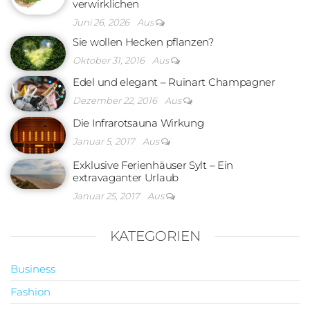
verwirklichen
Juni 26, 2026
Aus
Sie wollen Hecken pflanzen?
Oktober 31, 2016
Aus
Edel und elegant – Ruinart Champagner
Dezember 22, 2016
Aus
Die Infrarotsauna Wirkung
Januar 5, 2017
Aus
Exklusive Ferienhäuser Sylt – Ein
extravaganter Urlaub
Januar 25, 2017
Aus
KATEGORIEN
Business
Fashion