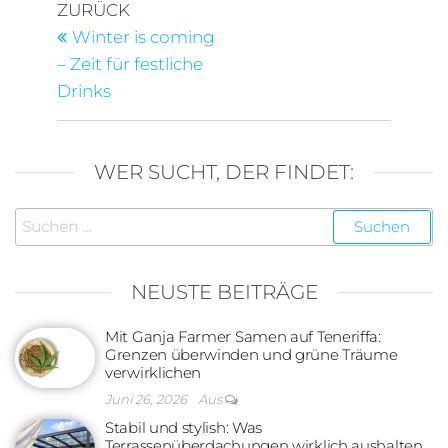
Beitragsnavigation
Vorheriger
ZURÜCK
Beitrag
Winter is coming
– Zeit für festliche
Drinks
WER SUCHT, DER FINDET:
Suchen
nach:
NEUSTE BEITRÄGE
Mit Ganja Farmer Samen auf Teneriffa:
Grenzen überwinden und grüne Träume
verwirklichen
Juni 26, 2026
Aus
Stabil und stylish: Was
Terrassenüberdachungen wirklich aushalten