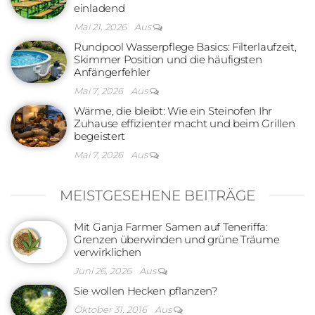
einladend
Mai 21, 2026
Aus
Rundpool Wasserpflege Basics: Filterlaufzeit,
Skimmer Position und die häufigsten
Anfängerfehler
Mai 7, 2026
Aus
Wärme, die bleibt: Wie ein Steinofen Ihr
Zuhause effizienter macht und beim Grillen
begeistert
Mai 7, 2026
Aus
MEISTGESEHENE BEITRÄGE
Mit Ganja Farmer Samen auf Teneriffa:
Grenzen überwinden und grüne Träume
verwirklichen
Juni 26, 2026
Aus
Sie wollen Hecken pflanzen?
Oktober 31, 2016
Aus