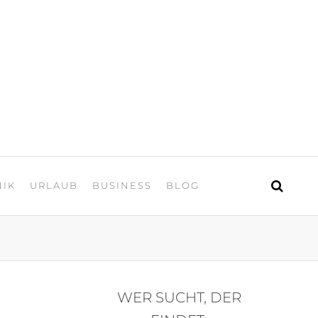
 Urlaub
NIK
URLAUB
BUSINESS
BLOG
WER SUCHT, DER