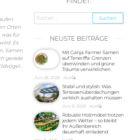
FINDET:
Suchen
aufen
nach:
ren Orten
 was für
NEUSTE BEITRÄGE
wird. Es
en, Samen
Mit Ganja Farmer Samen
auf Teneriffa: Grenzen
ch gerade
überwinden und grüne
Wildvögel…
Träume verwirklichen
Juni 26, 2026
Aus
Stabil und stylish: Was
Terrassenüberdachungen
wirklich aushalten müssen
Juni 9, 2026
Aus
Robuste Holzmöbel trotzen
jedem Wetter – so bleibt
Ihr Außenbereich
dauerhaft einladend