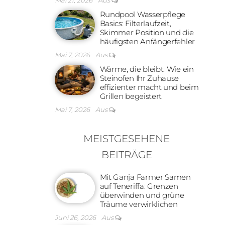
Mai 21, 2026
Aus
Rundpool Wasserpflege
Basics: Filterlaufzeit,
Skimmer Position und die
häufigsten Anfängerfehler
Mai 7, 2026
Aus
Wärme, die bleibt: Wie ein
Steinofen Ihr Zuhause
effizienter macht und beim
Grillen begeistert
Mai 7, 2026
Aus
MEISTGESEHENE
BEITRÄGE
Mit Ganja Farmer Samen
auf Teneriffa: Grenzen
überwinden und grüne
Träume verwirklichen
Juni 26, 2026
Aus