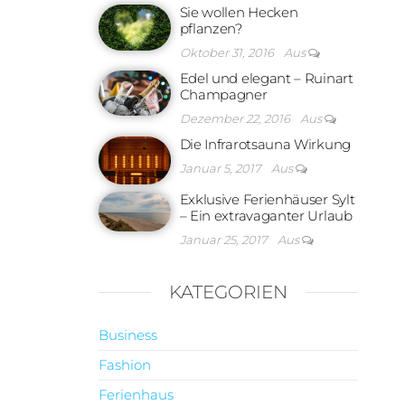
Sie wollen Hecken
pflanzen?
Oktober 31, 2016
Aus
Edel und elegant – Ruinart
Champagner
Dezember 22, 2016
Aus
Die Infrarotsauna Wirkung
Januar 5, 2017
Aus
Exklusive Ferienhäuser Sylt
– Ein extravaganter Urlaub
Januar 25, 2017
Aus
KATEGORIEN
Business
Fashion
Ferienhaus