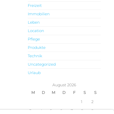
Freizeit
Immobilien
Leben
Location
Pflege
Produkte
Technik
Uncategorized
Urlaub
August 2026
M
D
M
D
F
S
S
1
2
3
4
5
6
7
8
9