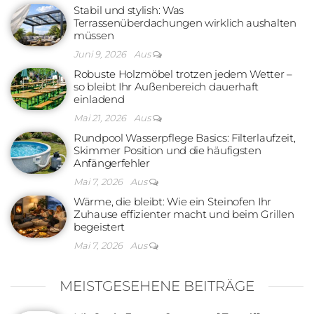
Stabil und stylish: Was
Terrassenüberdachungen wirklich aushalten
müssen
Juni 9, 2026
Aus
Robuste Holzmöbel trotzen jedem Wetter –
so bleibt Ihr Außenbereich dauerhaft
einladend
Mai 21, 2026
Aus
Rundpool Wasserpflege Basics: Filterlaufzeit,
Skimmer Position und die häufigsten
Anfängerfehler
Mai 7, 2026
Aus
Wärme, die bleibt: Wie ein Steinofen Ihr
Zuhause effizienter macht und beim Grillen
begeistert
Mai 7, 2026
Aus
MEISTGESEHENE BEITRÄGE