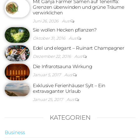
Mit Ganja Farmer Samen auf Teneriffa:
Grenzen überwinden und grüne Träume
verwirklichen
Juni 26, 2026
Aus
Sie wollen Hecken pflanzen?
Oktober 31, 2016
Aus
Edel und elegant – Ruinart Champagner
Dezember 22, 2016
Aus
Die Infrarotsauna Wirkung
Januar 5, 2017
Aus
Exklusive Ferienhäuser Sylt – Ein
extravaganter Urlaub
Januar 25, 2017
Aus
KATEGORIEN
Business