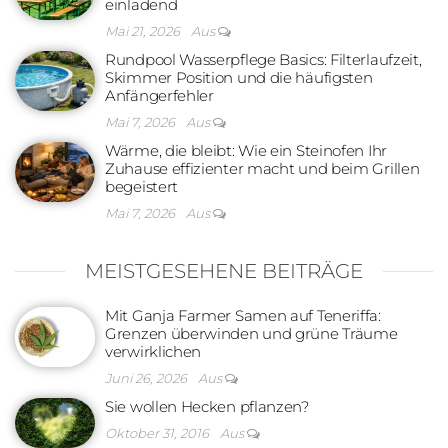
einladend
Mai 21, 2026
Aus
Rundpool Wasserpflege Basics: Filterlaufzeit,
Skimmer Position und die häufigsten
Anfängerfehler
Mai 7, 2026
Aus
Wärme, die bleibt: Wie ein Steinofen Ihr
Zuhause effizienter macht und beim Grillen
begeistert
Mai 7, 2026
Aus
MEISTGESEHENE BEITRÄGE
Mit Ganja Farmer Samen auf Teneriffa:
Grenzen überwinden und grüne Träume
verwirklichen
Juni 26, 2026
Aus
Sie wollen Hecken pflanzen?
Oktober 31, 2016
Aus