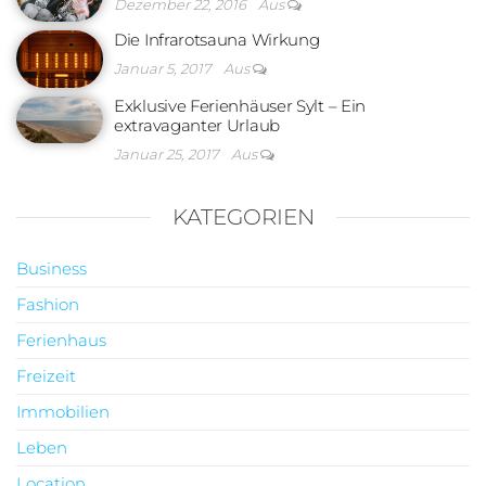
Dezember 22, 2016
Aus
Die Infrarotsauna Wirkung
Januar 5, 2017
Aus
Exklusive Ferienhäuser Sylt – Ein
extravaganter Urlaub
Januar 25, 2017
Aus
KATEGORIEN
Business
Fashion
Ferienhaus
Freizeit
Immobilien
Leben
Location