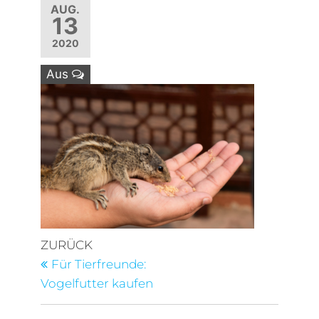
AUG.
13
2020
Aus
Beitragsnavigation
Vorheriger
ZURÜCK
Beitrag
Für Tierfreunde:
Vogelfutter kaufen