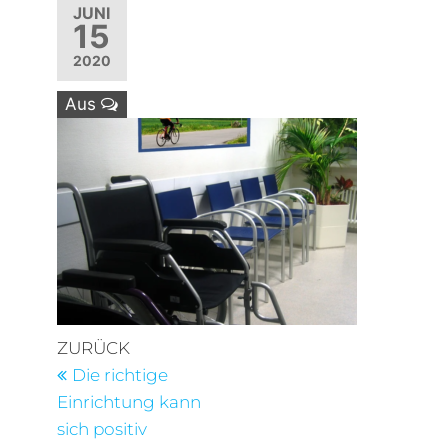
JUNI
15
2020
Aus
Beitragsnavigation
Vorheriger
ZURÜCK
Beitrag
Die richtige
Einrichtung kann
sich positiv