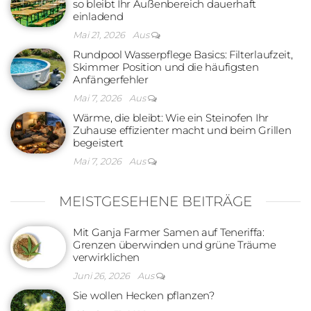
so bleibt Ihr Außenbereich dauerhaft
einladend
Mai 21, 2026
Aus
Rundpool Wasserpflege Basics: Filterlaufzeit,
Skimmer Position und die häufigsten
Anfängerfehler
Mai 7, 2026
Aus
Wärme, die bleibt: Wie ein Steinofen Ihr
Zuhause effizienter macht und beim Grillen
begeistert
Mai 7, 2026
Aus
MEISTGESEHENE BEITRÄGE
Mit Ganja Farmer Samen auf Teneriffa:
Grenzen überwinden und grüne Träume
verwirklichen
Juni 26, 2026
Aus
Sie wollen Hecken pflanzen?