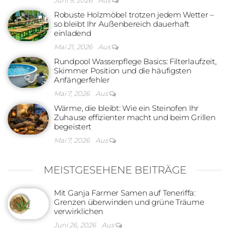
Robuste Holzmöbel trotzen jedem Wetter –
so bleibt Ihr Außenbereich dauerhaft
einladend
Mai 21, 2026
Aus
Rundpool Wasserpflege Basics: Filterlaufzeit,
Skimmer Position und die häufigsten
Anfängerfehler
Mai 7, 2026
Aus
Wärme, die bleibt: Wie ein Steinofen Ihr
Zuhause effizienter macht und beim Grillen
begeistert
Mai 7, 2026
Aus
MEISTGESEHENE BEITRÄGE
Mit Ganja Farmer Samen auf Teneriffa:
Grenzen überwinden und grüne Träume
verwirklichen
Juni 26, 2026
Aus