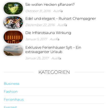
Sie wollen Hecken pflanzen?
Oktober 31, 2016
Aus
Edel und elegant – Ruinart Champagner
Dezember 22, 2016
Aus
Die Infrarotsauna Wirkung
Januar 5, 2017
Aus
Exklusive Ferienhäuser Sylt – Ein
extravaganter Urlaub
Januar 25, 2017
Aus
KATEGORIEN
Business
Fashion
Ferienhaus
Freizeit