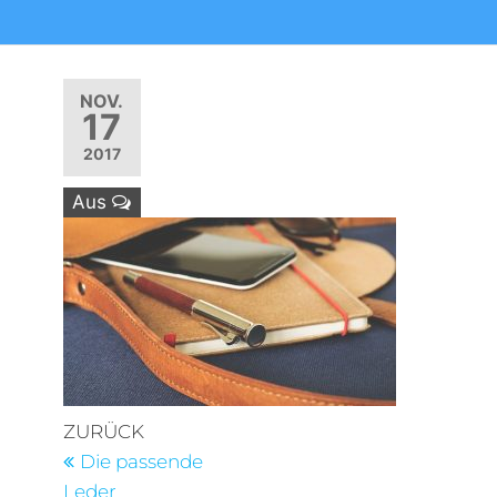
NOV.
17
2017
Aus
Beitragsnavigation
Vorheriger
ZURÜCK
Beitrag
Die passende
Leder