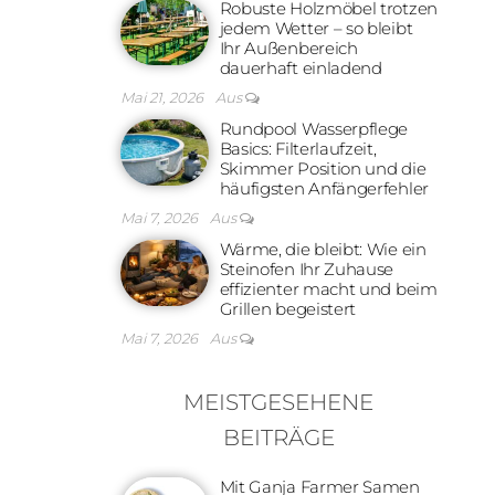
Robuste Holzmöbel trotzen
jedem Wetter – so bleibt
Ihr Außenbereich
dauerhaft einladend
Mai 21, 2026
Aus
Rundpool Wasserpflege
Basics: Filterlaufzeit,
Skimmer Position und die
häufigsten Anfängerfehler
Mai 7, 2026
Aus
Wärme, die bleibt: Wie ein
Steinofen Ihr Zuhause
effizienter macht und beim
Grillen begeistert
Mai 7, 2026
Aus
MEISTGESEHENE
BEITRÄGE
Mit Ganja Farmer Samen