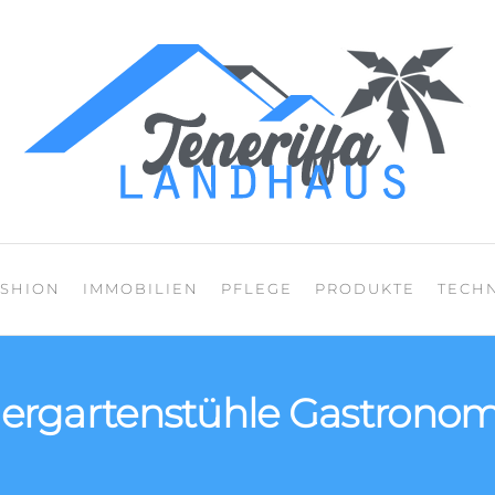
Mein Blog über den
ASHION
IMMOBILIEN
PFLEGE
PRODUKTE
TECH
iergartenstühle Gastronom