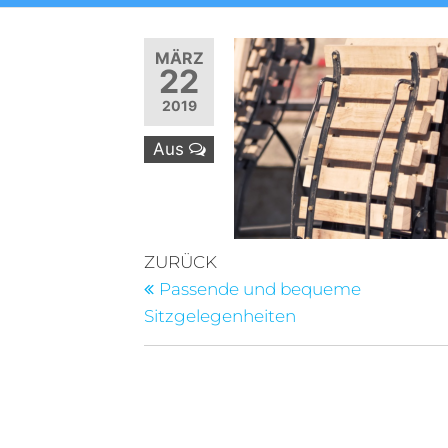
MÄRZ
22
2019
Aus
Beitragsnavigation
Vorheriger
ZURÜCK
Beitrag
Passende und bequeme
Sitzgelegenheiten