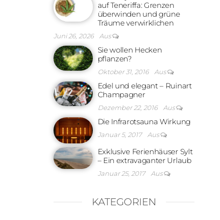
auf Teneriffa: Grenzen
überwinden und grüne
Träume verwirklichen
Juni 26, 2026
Aus
Sie wollen Hecken
pflanzen?
Oktober 31, 2016
Aus
Edel und elegant – Ruinart
Champagner
Dezember 22, 2016
Aus
Die Infrarotsauna Wirkung
Januar 5, 2017
Aus
Exklusive Ferienhäuser Sylt
– Ein extravaganter Urlaub
Januar 25, 2017
Aus
KATEGORIEN