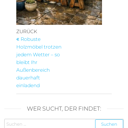
Beitragsnavigation
Vorheriger
ZURÜCK
Beitrag
Robuste
Holzmöbel trotzen
jedem Wetter – so
bleibt Ihr
Außenbereich
dauerhaft
einladend
WER SUCHT, DER FINDET:
Suchen