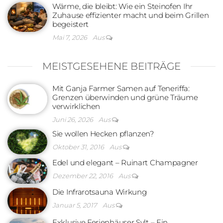
Wärme, die bleibt: Wie ein Steinofen Ihr
Zuhause effizienter macht und beim Grillen
begeistert
Mai 7, 2026
Aus
MEISTGESEHENE BEITRÄGE
Mit Ganja Farmer Samen auf Teneriffa:
Grenzen überwinden und grüne Träume
verwirklichen
Juni 26, 2026
Aus
Sie wollen Hecken pflanzen?
Oktober 31, 2016
Aus
Edel und elegant – Ruinart Champagner
Dezember 22, 2016
Aus
Die Infrarotsauna Wirkung
Januar 5, 2017
Aus
Exklusive Ferienhäuser Sylt – Ein