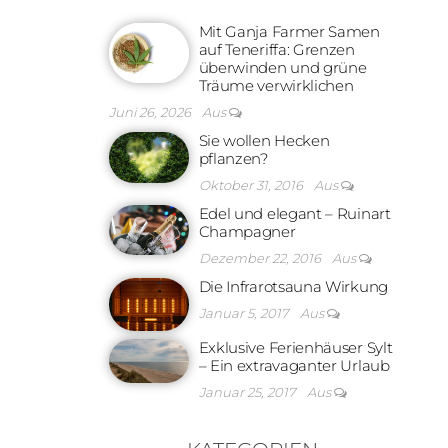
Mit Ganja Farmer Samen
auf Teneriffa: Grenzen
überwinden und grüne
Träume verwirklichen
Juni 26, 2026
Aus
Sie wollen Hecken
pflanzen?
Oktober 31, 2016
Aus
Edel und elegant – Ruinart
Champagner
Dezember 22, 2016
Aus
Die Infrarotsauna Wirkung
Januar 5, 2017
Aus
Exklusive Ferienhäuser Sylt
– Ein extravaganter Urlaub
Januar 25, 2017
Aus