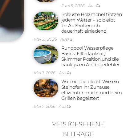
Juni 9, 2026
Aus
Robuste Holzmöbel trotzen
jedem Wetter – so bleibt
Ihr Außenbereich
dauerhaft einladend
Mai 21, 2026
Aus
Rundpool Wasserpflege
Basics: Filterlaufzeit,
Skimmer Position und die
häufigsten Anfängerfehler
Mai 7, 2026
Aus
Wärme, die bleibt: Wie ein
Steinofen Ihr Zuhause
effizienter macht und beim
Grillen begeistert
Mai 7, 2026
Aus
MEISTGESEHENE
BEITRÄGE