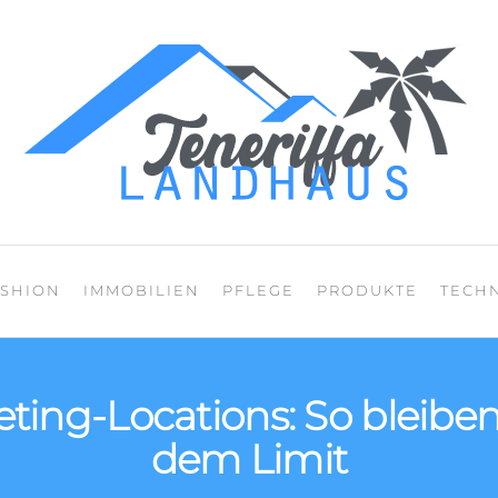
Mein Blog über den
ASHION
IMMOBILIEN
PFLEGE
PRODUKTE
TECH
ing-Locations: So bleiben 
dem Limit