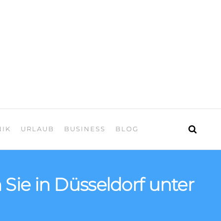
 Urlaub
NIK
URLAUB
BUSINESS
BLOG
Sie in Düsseldorf unter