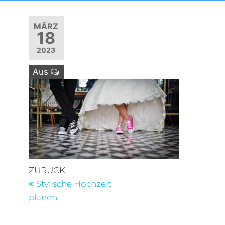
MÄRZ
18
2023
Aus
Beitragsnavigation
Vorheriger
ZURÜCK
Beitrag
Stylische Hochzeit
planen