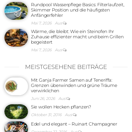
Rundpool Wasserpflege Basics: Filterlaufzeit,
Skimmer Position und die häufigsten
Anfängerfehler
Mai 7, 2026
Aus
Wärme, die bleibt: Wie ein Steinofen Ihr
Zuhause effizienter macht und beim Grillen
begeistert
Mai 7, 2026
Aus
MEISTGESEHENE BEITRÄGE
Mit Ganja Farmer Samen auf Teneriffa:
Grenzen überwinden und grüne Träume
verwirklichen
Juni 26, 2026
Aus
Sie wollen Hecken pflanzen?
Oktober 31, 2016
Aus
Edel und elegant – Ruinart Champagner
Dezember 22, 2016
Aus