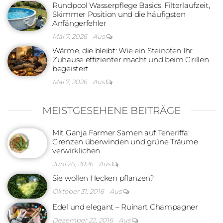
Rundpool Wasserpflege Basics: Filterlaufzeit,
Skimmer Position und die häufigsten
Anfängerfehler
Mai 7, 2026
Aus
Wärme, die bleibt: Wie ein Steinofen Ihr
Zuhause effizienter macht und beim Grillen
begeistert
Mai 7, 2026
Aus
MEISTGESEHENE BEITRÄGE
Mit Ganja Farmer Samen auf Teneriffa:
Grenzen überwinden und grüne Träume
verwirklichen
Juni 26, 2026
Aus
Sie wollen Hecken pflanzen?
Oktober 31, 2016
Aus
Edel und elegant – Ruinart Champagner
Dezember 22, 2016
Aus