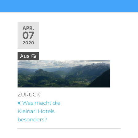
APR.
07
2020
Aus
Beitragsnavigation
Vorheriger
ZURÜCK
Beitrag
Was macht die
Kleinarl Hotels
besonders?