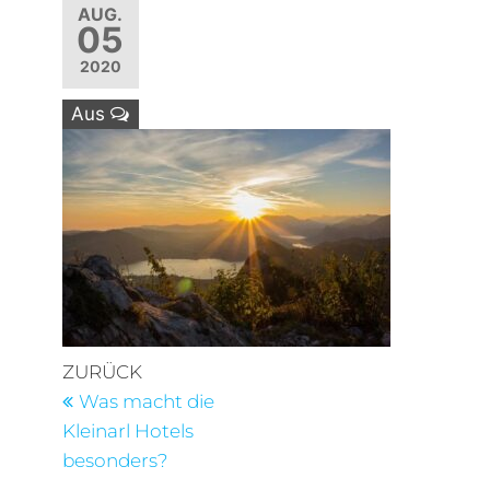
AUG.
05
2020
Aus
Beitragsnavigation
Vorheriger
ZURÜCK
Beitrag
Was macht die
Kleinarl Hotels
besonders?