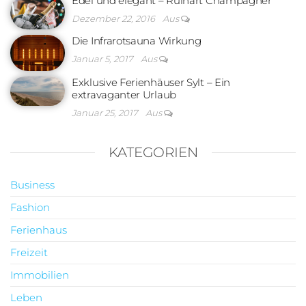
Edel und elegant – Ruinart Champagner
Dezember 22, 2016
Aus
Die Infrarotsauna Wirkung
Januar 5, 2017
Aus
Exklusive Ferienhäuser Sylt – Ein
extravaganter Urlaub
Januar 25, 2017
Aus
KATEGORIEN
Business
Fashion
Ferienhaus
Freizeit
Immobilien
Leben