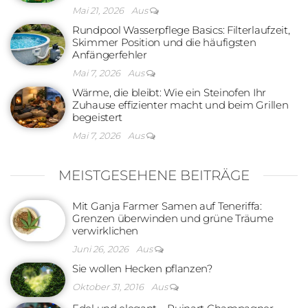
Mai 21, 2026
Aus
Rundpool Wasserpflege Basics: Filterlaufzeit,
Skimmer Position und die häufigsten
Anfängerfehler
Mai 7, 2026
Aus
Wärme, die bleibt: Wie ein Steinofen Ihr
Zuhause effizienter macht und beim Grillen
begeistert
Mai 7, 2026
Aus
MEISTGESEHENE BEITRÄGE
Mit Ganja Farmer Samen auf Teneriffa:
Grenzen überwinden und grüne Träume
verwirklichen
Juni 26, 2026
Aus
Sie wollen Hecken pflanzen?
Oktober 31, 2016
Aus