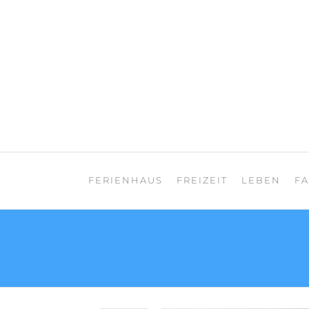
Zum
Inhalt
springen
Teneriffa Landhaus
FERIENHAUS
FREIZEIT
LEBEN
F