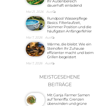
Ihr Außenbereich
dauerhaft einladend
Mai 21, 2026
Aus
Rundpool Wasserpflege
Basics: Filterlaufzeit,
Skimmer Position und die
häufigsten Anfängerfehler
Mai 7, 2026
Aus
Wärme, die bleibt: Wie ein
Steinofen Ihr Zuhause
effizienter macht und beim
Grillen begeistert
Mai 7, 2026
Aus
MEISTGESEHENE
BEITRÄGE
Mit Ganja Farmer Samen
auf Teneriffa: Grenzen
überwinden und grüne