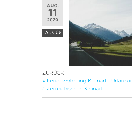
AUG.
11
2020
Aus
Beitragsnavigation
Vorheriger
ZURÜCK
Beitrag
Ferienwohnung Kleinarl – Urlaub 
österreichischen Kleinarl