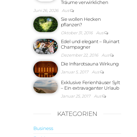
Träume verwirklichen
Juni 26, 2026
Aus
Sie wollen Hecken
pflanzen?
Oktober 31, 2016
Aus
Edel und elegant – Ruinart
Champagner
Dezember 22, 2016
Aus
Die Infrarotsauna Wirkung
Januar 5, 2017
Aus
Exklusive Ferienhäuser Sylt
– Ein extravaganter Urlaub
Januar 25, 2017
Aus
KATEGORIEN
Business