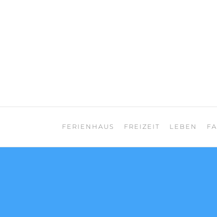
Zum
Inhalt
springen
Teneriffa Landhaus
FERIENHAUS
FREIZEIT
LEBEN
F