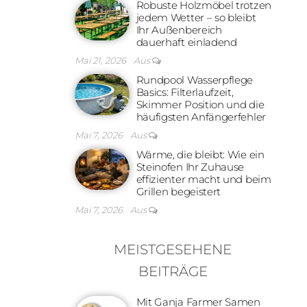
Robuste Holzmöbel trotzen
jedem Wetter – so bleibt
Ihr Außenbereich
dauerhaft einladend
Mai 21, 2026
Aus
Rundpool Wasserpflege
Basics: Filterlaufzeit,
Skimmer Position und die
häufigsten Anfängerfehler
Mai 7, 2026
Aus
Wärme, die bleibt: Wie ein
Steinofen Ihr Zuhause
effizienter macht und beim
Grillen begeistert
Mai 7, 2026
Aus
MEISTGESEHENE
BEITRÄGE
Mit Ganja Farmer Samen