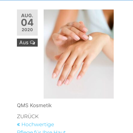
AUG.
04
2020
Aus
QMS Kosmetik
Beitragsnavigation
Vorheriger
ZURÜCK
Beitrag
Hochwertige
Pflege für Ihre Haut