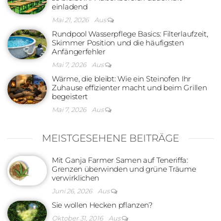
einladend
Mai 21, 2026
Aus
Rundpool Wasserpflege Basics: Filterlaufzeit,
Skimmer Position und die häufigsten
Anfängerfehler
Mai 7, 2026
Aus
Wärme, die bleibt: Wie ein Steinofen Ihr
Zuhause effizienter macht und beim Grillen
begeistert
Mai 7, 2026
Aus
MEISTGESEHENE BEITRÄGE
Mit Ganja Farmer Samen auf Teneriffa:
Grenzen überwinden und grüne Träume
verwirklichen
Juni 26, 2026
Aus
Sie wollen Hecken pflanzen?
Oktober 31, 2016
Aus