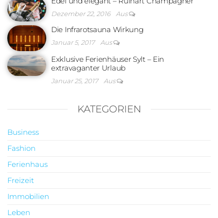
Edel und elegant – Ruinart Champagner
Dezember 22, 2016
Aus
Die Infrarotsauna Wirkung
Januar 5, 2017
Aus
Exklusive Ferienhäuser Sylt – Ein
extravaganter Urlaub
Januar 25, 2017
Aus
KATEGORIEN
Business
Fashion
Ferienhaus
Freizeit
Immobilien
Leben