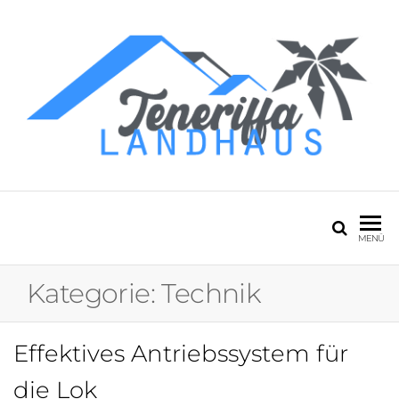
Zum
Inhalt
springen
Teneriffa Landhaus
Mein Blog über
den Urlaub
MENÜ
Kategorie:
Technik
Effektives Antriebssystem für
die Lok