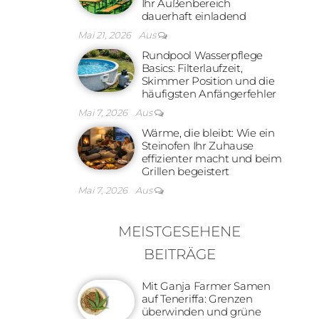
Ihr Außenbereich
dauerhaft einladend
Mai 21, 2026
Aus
Rundpool Wasserpflege
Basics: Filterlaufzeit,
Skimmer Position und die
häufigsten Anfängerfehler
Mai 7, 2026
Aus
Wärme, die bleibt: Wie ein
Steinofen Ihr Zuhause
effizienter macht und beim
Grillen begeistert
Mai 7, 2026
Aus
MEISTGESEHENE
BEITRÄGE
Mit Ganja Farmer Samen
auf Teneriffa: Grenzen
überwinden und grüne