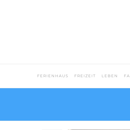
Zum
Inhalt
springen
Teneriffa Landhaus
FERIENHAUS
FREIZEIT
LEBEN
F