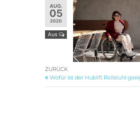
AUG.
05
2020
Aus
Beitragsnavigation
Vorheriger
ZURÜCK
Beitrag
Wofür ist der Hublift Rollstuhl gee