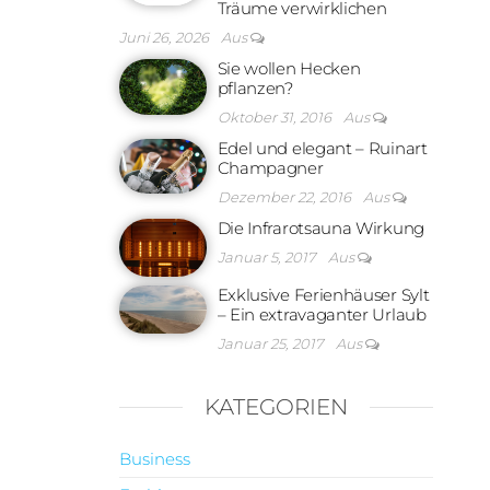
Träume verwirklichen
Juni 26, 2026
Aus
Sie wollen Hecken
pflanzen?
Oktober 31, 2016
Aus
Edel und elegant – Ruinart
Champagner
Dezember 22, 2016
Aus
Die Infrarotsauna Wirkung
Januar 5, 2017
Aus
Exklusive Ferienhäuser Sylt
– Ein extravaganter Urlaub
Januar 25, 2017
Aus
KATEGORIEN
Business