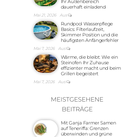
Ihr Außenbereich
dauerhaft einladend
Mai 21, 2026
Aus
Rundpool Wasserpflege
Basics: Filterlaufzeit,
Skimmer Position und die
häufigsten Anfängerfehler
Mai 7, 2026
Aus
Wärme, die bleibt: Wie ein
Steinofen Ihr Zuhause
effizienter macht und beim
Grillen begeistert
Mai 7, 2026
Aus
MEISTGESEHENE
BEITRÄGE
Mit Ganja Farmer Samen
auf Teneriffa: Grenzen
überwinden und grüne