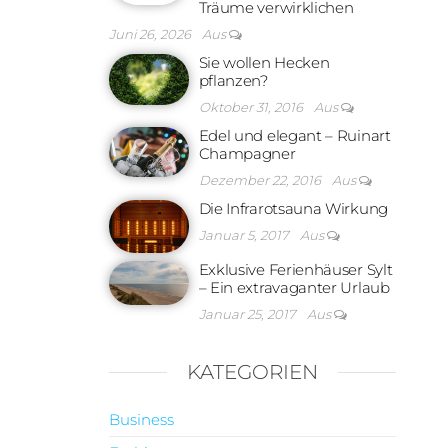
Träume verwirklichen
Juni 26, 2026
Aus
Sie wollen Hecken
pflanzen?
Oktober 31, 2016
Aus
Edel und elegant – Ruinart
Champagner
Dezember 22, 2016
Aus
Die Infrarotsauna Wirkung
Januar 5, 2017
Aus
Exklusive Ferienhäuser Sylt
– Ein extravaganter Urlaub
Januar 25, 2017
Aus
KATEGORIEN
Business