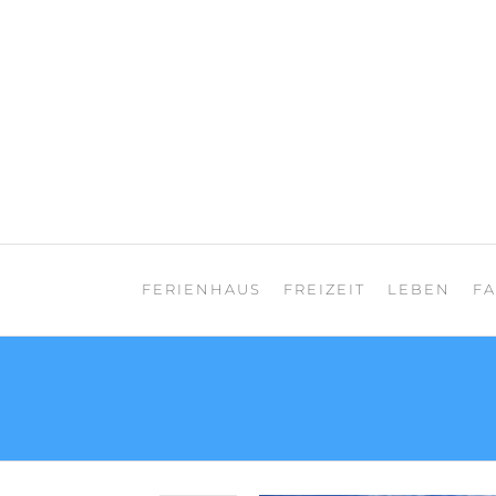
Zum
Inhalt
springen
Teneriffa Landhaus
FERIENHAUS
FREIZEIT
LEBEN
F