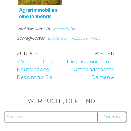
Agrarimmobilien
eine lohnende
Angelegenheit
Veröffentlicht in
Immobilien
Schlagwörter
Einrichten
Fassade
Haus
Beitragsnavigation
Vorheriger
Nächst
ZURÜCK
WEITER
Beitrag
Beitra
Vordach Glas
Die passende Leder
Hauseingang:
Umhängetasche
Designt für Sie
Damen
WER SUCHT, DER FINDET:
Suchen
nach: