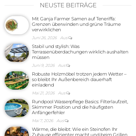
NEUSTE BEITRÄGE
Mit Ganja Farmer Samen auf Teneriffa:
Grenzen überwinden und grüne Träume
verwirklichen
Juni 26, 2026
Aus
Stabil und stylish: Was
Terrassenüberdachungen wirklich aushalten
müssen
Juni 9, 2026
Aus
Robuste Holzmöbel trotzen jedem Wetter –
so bleibt Ihr Außenbereich dauerhaft
einladend
Mai 21, 2026
Aus
Rundpool Wasserpflege Basics: Filterlaufzeit,
Skimmer Position und die häufigsten
Anfängerfehler
Mai 7, 2026
Aus
Wärme, die bleibt: Wie ein Steinofen Ihr
Zuhause effizienter macht und beim Grillen