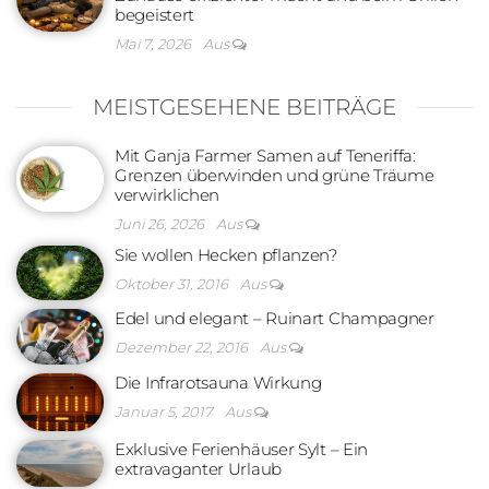
begeistert
Mai 7, 2026
Aus
MEISTGESEHENE BEITRÄGE
Mit Ganja Farmer Samen auf Teneriffa:
Grenzen überwinden und grüne Träume
verwirklichen
Juni 26, 2026
Aus
Sie wollen Hecken pflanzen?
Oktober 31, 2016
Aus
Edel und elegant – Ruinart Champagner
Dezember 22, 2016
Aus
Die Infrarotsauna Wirkung
Januar 5, 2017
Aus
Exklusive Ferienhäuser Sylt – Ein
extravaganter Urlaub