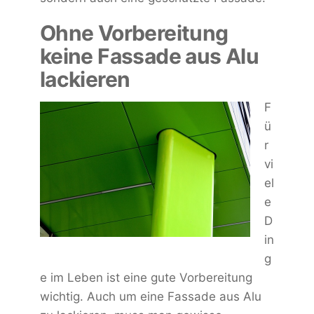
Ohne Vorbereitung
keine Fassade aus Alu
lackieren
F
ü
r
vi
el
e
D
in
g
e im Leben ist eine gute Vorbereitung
wichtig. Auch um eine Fassade aus Alu