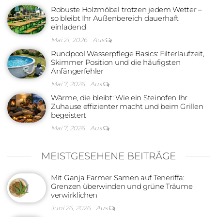
Robuste Holzmöbel trotzen jedem Wetter –
so bleibt Ihr Außenbereich dauerhaft
einladend
Mai 21, 2026
Aus
Rundpool Wasserpflege Basics: Filterlaufzeit,
Skimmer Position und die häufigsten
Anfängerfehler
Mai 7, 2026
Aus
Wärme, die bleibt: Wie ein Steinofen Ihr
Zuhause effizienter macht und beim Grillen
begeistert
Mai 7, 2026
Aus
MEISTGESEHENE BEITRÄGE
Mit Ganja Farmer Samen auf Teneriffa:
Grenzen überwinden und grüne Träume
verwirklichen
Juni 26, 2026
Aus