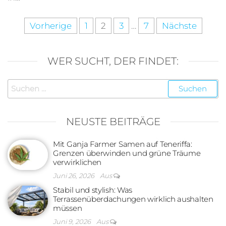
Seitennummerierung
Vorherige
1
2
3
…
7
Nächste
der
Beiträge
WER SUCHT, DER FINDET:
Suchen
nach:
NEUSTE BEITRÄGE
Mit Ganja Farmer Samen auf Teneriffa:
Grenzen überwinden und grüne Träume
verwirklichen
Juni 26, 2026
Aus
Stabil und stylish: Was
Terrassenüberdachungen wirklich aushalten
müssen
Juni 9, 2026
Aus