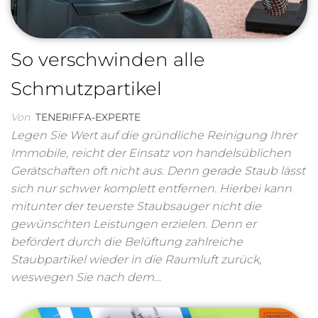
So verschwinden alle
Schmutzpartikel
Von
TENERIFFA-EXPERTE
Legen Sie Wert auf die gründliche Reinigung Ihrer
Immobile, reicht der Einsatz von handelsüblichen
Gerätschaften oft nicht aus. Denn gerade Staub lässt
sich nur schwer komplett entfernen. Hierbei kann
mitunter der teuerste Staubsauger nicht die
gewünschten Leistungen erzielen. Denn er
befördert durch die Belüftung zahlreiche
Staubpartikel wieder in die Raumluft zurück,
weswegen Sie nach dem…