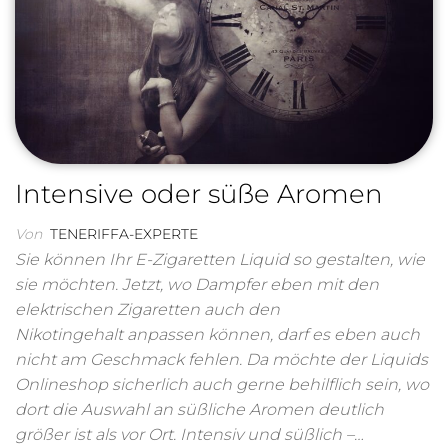
Intensive oder süße Aromen
Von
TENERIFFA-EXPERTE
Sie können Ihr E-Zigaretten Liquid so gestalten, wie
sie möchten. Jetzt, wo Dampfer eben mit den
elektrischen Zigaretten auch den
Nikotingehalt anpassen können, darf es eben auch
nicht am Geschmack fehlen. Da möchte der Liquids
Onlineshop sicherlich auch gerne behilflich sein, wo
dort die Auswahl an süßliche Aromen deutlich
größer ist als vor Ort. Intensiv und süßlich –…