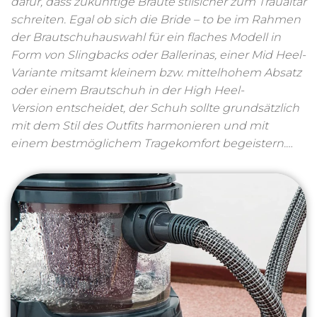
dafür, dass zukünftige Bräute stilsicher zum Traualtar
schreiten. Egal ob sich die Bride – to be im Rahmen
der Brautschuhauswahl für ein flaches Modell in
Form von Slingbacks oder Ballerinas, einer Mid Heel-
Variante mitsamt kleinem bzw. mittelhohem Absatz
oder einem Brautschuh in der High Heel-
Version entscheidet, der Schuh sollte grundsätzlich
mit dem Stil des Outfits harmonieren und mit
einem bestmöglichem Tragekomfort begeistern.…