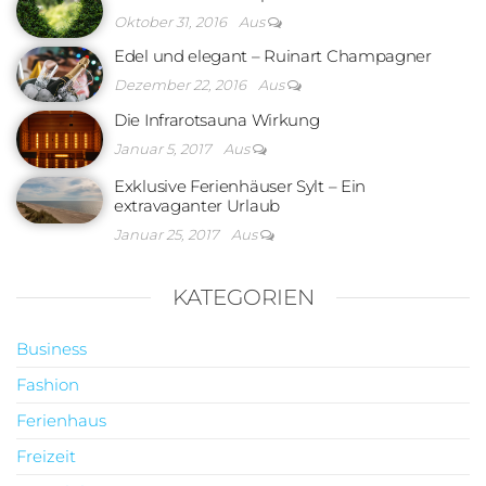
Oktober 31, 2016
Aus
Edel und elegant – Ruinart Champagner
Dezember 22, 2016
Aus
Die Infrarotsauna Wirkung
Januar 5, 2017
Aus
Exklusive Ferienhäuser Sylt – Ein
extravaganter Urlaub
Januar 25, 2017
Aus
KATEGORIEN
Business
Fashion
Ferienhaus
Freizeit