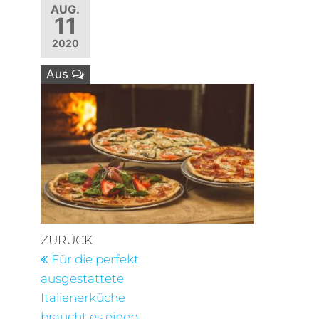
AUG.
11
2020
Aus
Beitragsnavigation
Vorheriger
ZURÜCK
Beitrag
Für die perfekt
ausgestattete
Italienerküche
braucht es einen