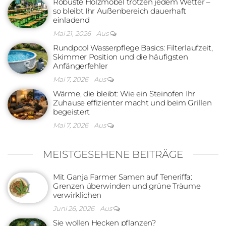
Robuste Holzmöbel trotzen jedem Wetter –
so bleibt Ihr Außenbereich dauerhaft
einladend
Mai 21, 2026
Aus
Rundpool Wasserpflege Basics: Filterlaufzeit,
Skimmer Position und die häufigsten
Anfängerfehler
Mai 7, 2026
Aus
Wärme, die bleibt: Wie ein Steinofen Ihr
Zuhause effizienter macht und beim Grillen
begeistert
Mai 7, 2026
Aus
MEISTGESEHENE BEITRÄGE
Mit Ganja Farmer Samen auf Teneriffa:
Grenzen überwinden und grüne Träume
verwirklichen
Juni 26, 2026
Aus
Sie wollen Hecken pflanzen?