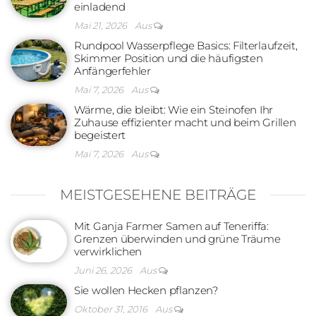
einladend
Mai 21, 2026
Aus
Rundpool Wasserpflege Basics: Filterlaufzeit,
Skimmer Position und die häufigsten
Anfängerfehler
Mai 7, 2026
Aus
Wärme, die bleibt: Wie ein Steinofen Ihr
Zuhause effizienter macht und beim Grillen
begeistert
Mai 7, 2026
Aus
MEISTGESEHENE BEITRÄGE
Mit Ganja Farmer Samen auf Teneriffa:
Grenzen überwinden und grüne Träume
verwirklichen
Juni 26, 2026
Aus
Sie wollen Hecken pflanzen?
Oktober 31, 2016
Aus