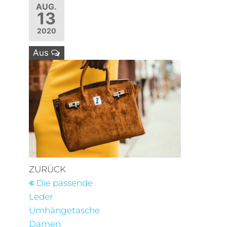
AUG.
13
2020
Aus
Beitragsnavigation
Vorheriger
ZURÜCK
Beitrag
Die passende
Leder
Umhängetasche
Damen