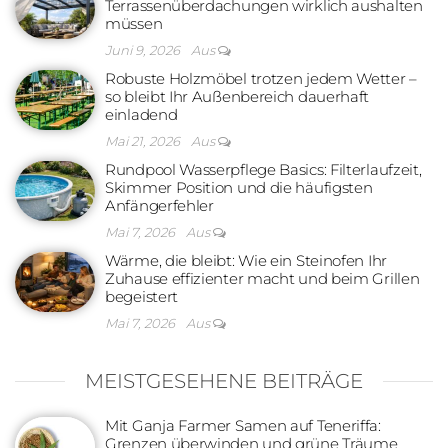
Terrassenüberdachungen wirklich aushalten
müssen
Juni 9, 2026
Aus
Robuste Holzmöbel trotzen jedem Wetter –
so bleibt Ihr Außenbereich dauerhaft
einladend
Mai 21, 2026
Aus
Rundpool Wasserpflege Basics: Filterlaufzeit,
Skimmer Position und die häufigsten
Anfängerfehler
Mai 7, 2026
Aus
Wärme, die bleibt: Wie ein Steinofen Ihr
Zuhause effizienter macht und beim Grillen
begeistert
Mai 7, 2026
Aus
MEISTGESEHENE BEITRÄGE
Mit Ganja Farmer Samen auf Teneriffa:
Grenzen überwinden und grüne Träume