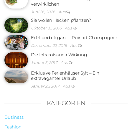
verwirklichen
Juni 26, 2026
Aus
Sie wollen Hecken pflanzen?
Oktober 31, 2016
Aus
Edel und elegant – Ruinart Champagner
Dezember 22, 2016
Aus
Die Infrarotsauna Wirkung
Januar 5, 2017
Aus
Exklusive Ferienhäuser Sylt – Ein
extravaganter Urlaub
Januar 25, 2017
Aus
KATEGORIEN
Business
Fashion