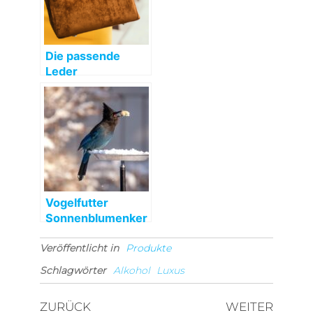
Die passende
Leder
Umhängetasche
Damen
Vogelfutter
Sonnenblumenker
ne für Wildvögel
Veröffentlicht in
Produkte
Schlagwörter
Alkohol
Luxus
Beitragsnavigation
Vorheriger
Nächst
ZURÜCK
WEITER