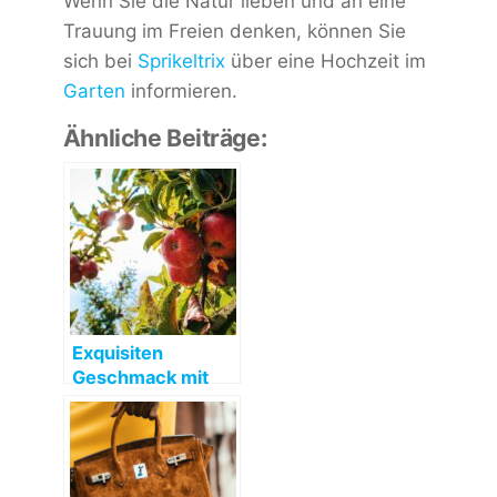
Wenn Sie die Natur lieben und an eine
Trauung im Freien denken, können Sie
sich bei
Sprikeltrix
über eine Hochzeit im
Garten
informieren.
Ähnliche Beiträge:
Exquisiten
Geschmack mit
dem Ziegler
Obstbrand genieß
en