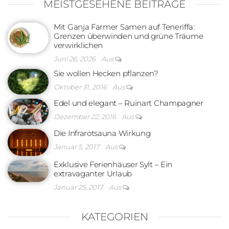
MEISTGESEHENE BEITRÄGE
Mit Ganja Farmer Samen auf Teneriffa:
Grenzen überwinden und grüne Träume
verwirklichen
Juni 26, 2026
Aus
Sie wollen Hecken pflanzen?
Oktober 31, 2016
Aus
Edel und elegant – Ruinart Champagner
Dezember 22, 2016
Aus
Die Infrarotsauna Wirkung
Januar 5, 2017
Aus
Exklusive Ferienhäuser Sylt – Ein
extravaganter Urlaub
Januar 25, 2017
Aus
KATEGORIEN