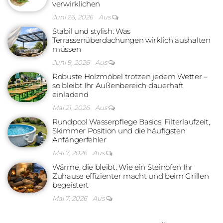
verwirklichen
Juni 26, 2026
Aus
Stabil und stylish: Was
Terrassenüberdachungen wirklich aushalten
müssen
Juni 9, 2026
Aus
Robuste Holzmöbel trotzen jedem Wetter –
so bleibt Ihr Außenbereich dauerhaft
einladend
Mai 21, 2026
Aus
Rundpool Wasserpflege Basics: Filterlaufzeit,
Skimmer Position und die häufigsten
Anfängerfehler
Mai 7, 2026
Aus
Wärme, die bleibt: Wie ein Steinofen Ihr
Zuhause effizienter macht und beim Grillen
begeistert
Mai 7, 2026
Aus