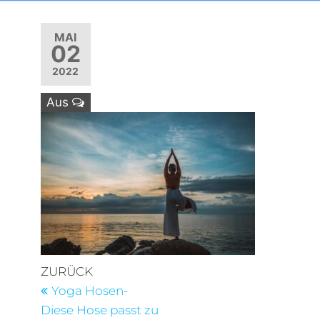
MAI
02
2022
Aus
Beitragsnavigation
Vorheriger
ZURÜCK
Beitrag
Yoga Hosen-
Diese Hose passt zu