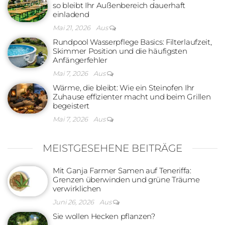
so bleibt Ihr Außenbereich dauerhaft
einladend
Mai 21, 2026
Aus
Rundpool Wasserpflege Basics: Filterlaufzeit,
Skimmer Position und die häufigsten
Anfängerfehler
Mai 7, 2026
Aus
Wärme, die bleibt: Wie ein Steinofen Ihr
Zuhause effizienter macht und beim Grillen
begeistert
Mai 7, 2026
Aus
MEISTGESEHENE BEITRÄGE
Mit Ganja Farmer Samen auf Teneriffa:
Grenzen überwinden und grüne Träume
verwirklichen
Juni 26, 2026
Aus
Sie wollen Hecken pflanzen?