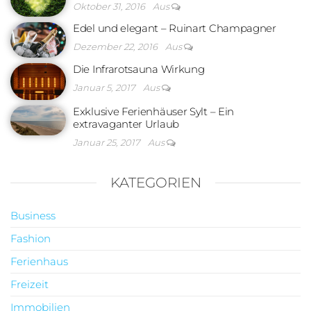
Oktober 31, 2016
Aus
Edel und elegant – Ruinart Champagner
Dezember 22, 2016
Aus
Die Infrarotsauna Wirkung
Januar 5, 2017
Aus
Exklusive Ferienhäuser Sylt – Ein
extravaganter Urlaub
Januar 25, 2017
Aus
KATEGORIEN
Business
Fashion
Ferienhaus
Freizeit
Immobilien